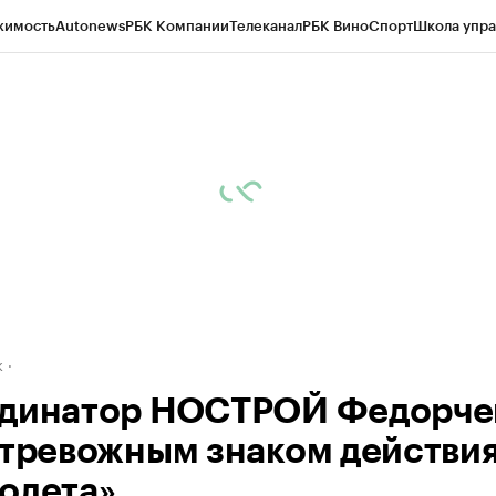
жимость
Autonews
РБК Компании
Телеканал
РБК Вино
Спорт
Школа упра
д
Стиль
Крипто
РБК Бизнес-среда
Дискуссионный клуб
Исследования
К
рагентов
Политика
Экономика
Бизнес
Технологии и медиа
Финансы
Рын
к
динатор НОСТРОЙ Федорче
 тревожным знаком действи
олета»