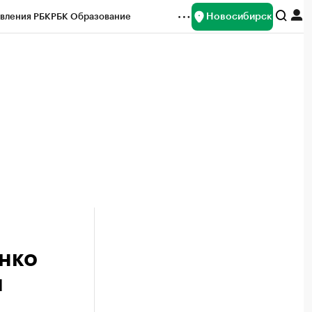
Новосибирск
вления РБК
РБК Образование
редитные рейтинги
Франшизы
Газета
ок наличной валюты
нко
я