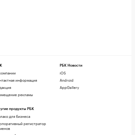
К
РБК Новости
компании
iOS
нтактная информация
Android
дакция
AppGallery
змещение рекламы
угие продукты РБК
лако для бизнеса
рпоративный регистратор
менов