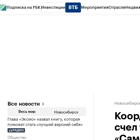
Подписка на РБК
Инвестиции
Мероприятия
Отрасли
Недви
РБК Курсы
РБК Life
Тренды
Визионеры
Национальные проекты
Горо
Спецпроекты СПб
Конференции СПб
Спецпроекты
Проверка конт
Новосибирс
Все новости
Новосибирск
Весь мир
Коор
Глава «Эксмо» назвал книгу, которая
поможет стать «лучшей версией себя»
счел
РАДИО
Общество
«Сам