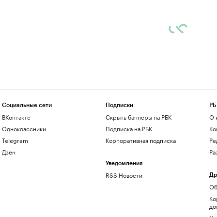
Социальные сети
Подписки
РБ
ВКонтакте
Скрыть баннеры на РБК
О 
Одноклассники
Подписка на РБК
Ко
Telegram
Корпоративная подписка
Ре
Дзен
Ра
Уведомления
RSS Новости
Др
Об
Ко
до