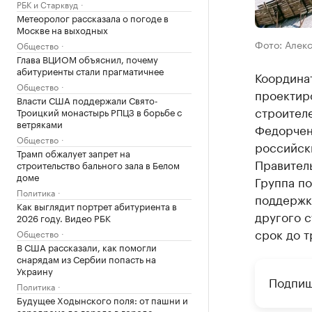
РБК и Старквуд
Метеоролог рассказала о погоде в
Москве на выходных
Фото: Алек
Общество
Глава ВЦИОМ объяснил, почему
абитуриенты стали прагматичнее
Координа
Общество
проектир
Власти США поддержали Свято-
строител
Троицкий монастырь РПЦЗ в борьбе с
ветряками
Федорчен
Общество
российск
Трамп обжалует запрет на
Правител
строительство бального зала в Белом
доме
Группа п
Политика
поддержк
Как выглядит портрет абитуриента в
другого 
2026 году. Видео РБК
срок до т
Общество
В США рассказали, как помогли
снарядам из Сербии попасть на
Украину
Подпиш
Политика
Будущее Ходынского поля: от пашни и
аэродрома до города в городе