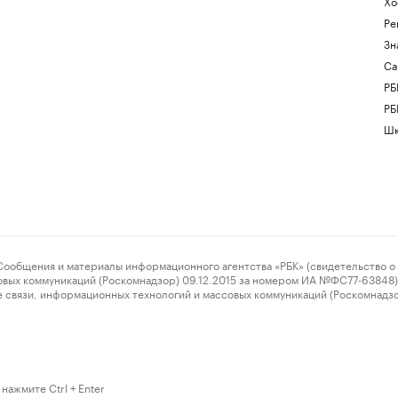
Хо
Ре
Зн
Са
РБ
РБ
Шк
ения и материалы информационного агентства «РБК» (свидетельство о 
овых коммуникаций (Роскомнадзор) 09.12.2015 за номером ИА №ФС77-63848) 
 связи, информационных технологий и массовых коммуникаций (Роскомнадз
нажмите Ctrl + Enter