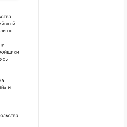
ьства
ийской
ли на
ли
тройщики
ясь
на
ий» и
а
тельства