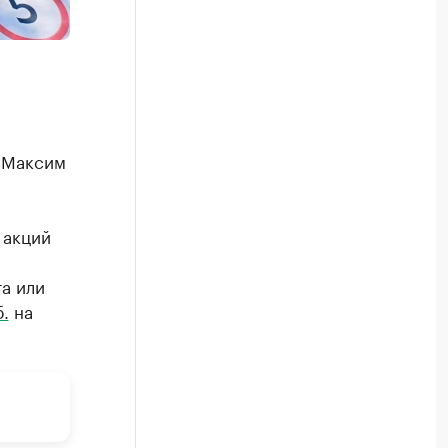
 Максим
 акций
а или
.
на