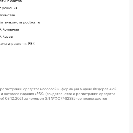
стинг сайтов
г.решения
акомства
йт знакомств podbor.ru
К Компании
К Курсы
ола управления РБК
регистрации средства массовой информации выдано Федеральной
и сетевого издания «РБК» (свидетельство о регистрации средства
ор) 03.12.2021 за номером ЭЛ №ФС77-82385) сопровождаются