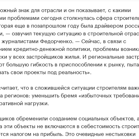
ожный знак для отрасли и он показывает, с какими
ми проблемами сегодня столкнулась сфера строител
оторая еще в позапрошлом году была драйвером росс
, — озвучил текущую ситуацию в строительной отрас
 журналистами Федорченко. — Сейчас, в связи с
нием кредитно-денежной политики, проблемы возник
ски у всех застройщиков жилья. И региональные зас
т большую гибкость в приспособлении к рынку, пыта
ать свои проекты под реальность».
читает, что в сложившейся ситуации строителям важ
а регионов: уменьшить бремя «избыточных требован
ративной нагрузки.
щиков обременили созданием социальных объектов, 
а эти объекты не включаются в себестоимость строи
тся налогом на прибыль. Это очевидные нестыковки