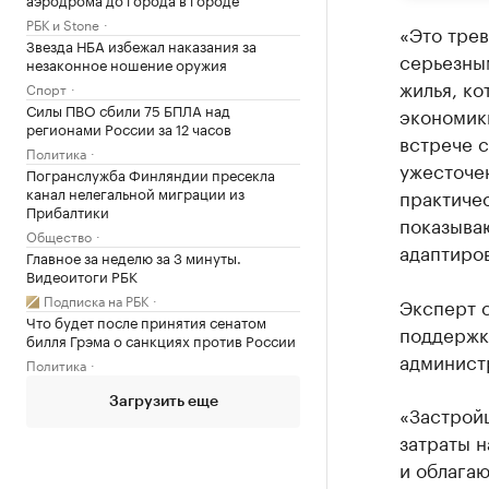
РБК и Stone
«Это трев
Звезда НБА избежал наказания за
серьезны
незаконное ношение оружия
жилья, к
Спорт
Силы ПВО сбили 75 БПЛА над
экономики
регионами России за 12 часов
встрече с
Политика
ужесточе
Погранслужба Финляндии пресекла
канал нелегальной миграции из
практиче
Прибалтики
показываю
Общество
адаптиров
Главное за неделю за 3 минуты.
Видеоитоги РБК
Подписка на РБК
Эксперт с
Что будет после принятия сенатом
поддержк
билля Грэма о санкциях против России
админист
Политика
Загрузить еще
«Застрой
затраты н
и облагаю