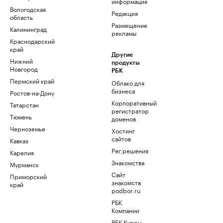
информация
Вологодская
Редакция
область
Размещение
Калининград
рекламы
Краснодарский
край
Другие
Нижний
продукты
Новгород
РБК
Пермский край
Облако для
бизнеса
Ростов-на-Дону
Корпоративный
Татарстан
регистратор
Тюмень
доменов
Черноземье
Хостинг
сайтов
Кавказ
Рег.решения
Карелия
Знакомства
Мурманск
Сайт
Приморский
знакомств
край
podbor.ru
РБК
Компании
РБК Курсы