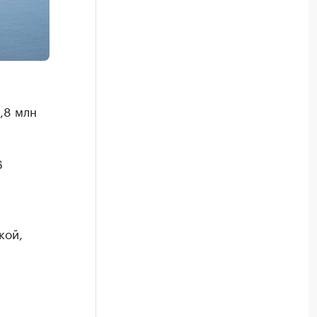
,8 млн
6
кой,