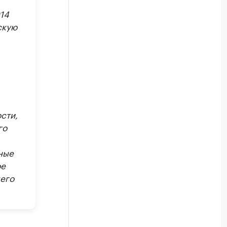
14
скую
сти,
го
ные
ое
его