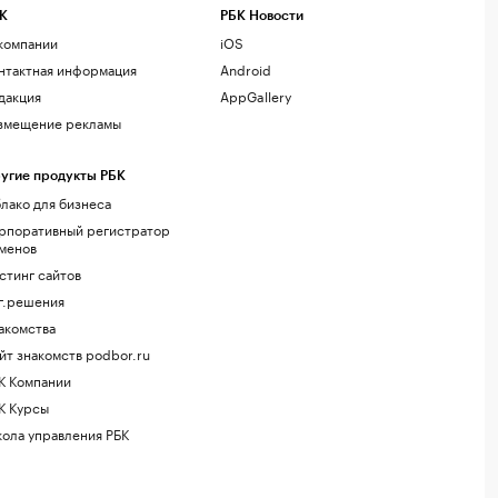
К
РБК Новости
компании
iOS
нтактная информация
Android
дакция
AppGallery
змещение рекламы
угие продукты РБК
лако для бизнеса
рпоративный регистратор
менов
стинг сайтов
г.решения
акомства
йт знакомств podbor.ru
К Компании
К Курсы
ола управления РБК