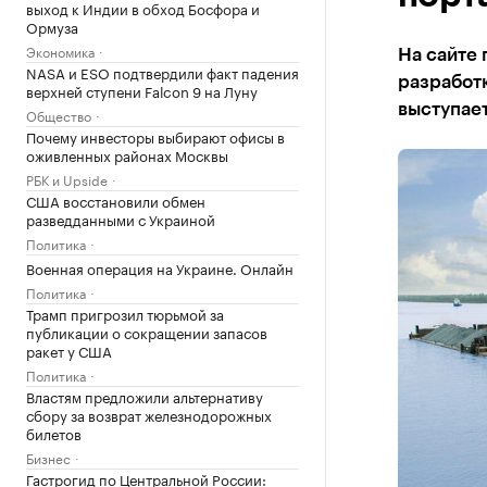
выход к Индии в обход Босфора и
Ормуза
Экономика
На сайте 
NASA и ESO подтвердили факт падения
разработк
верхней ступени Falcon 9 на Луну
выступае
Общество
Почему инвесторы выбирают офисы в
оживленных районах Москвы
РБК и Upside
США восстановили обмен
разведданными с Украиной
Политика
Военная операция на Украине. Онлайн
Политика
Трамп пригрозил тюрьмой за
публикации о сокращении запасов
ракет у США
Политика
Властям предложили альтернативу
сбору за возврат железнодорожных
билетов
Бизнес
Гастрогид по Центральной России: