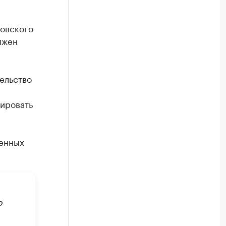
овского
лжен
ельство
ировать
енных
о