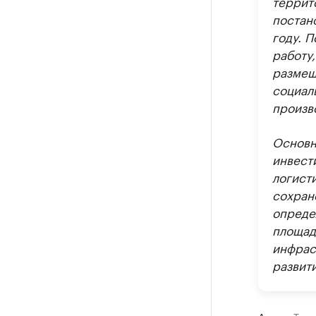
террит
постан
году. П
работу
размещ
социал
произв
Основн
инвест
логист
сохран
опреде
площад
инфрас
развити