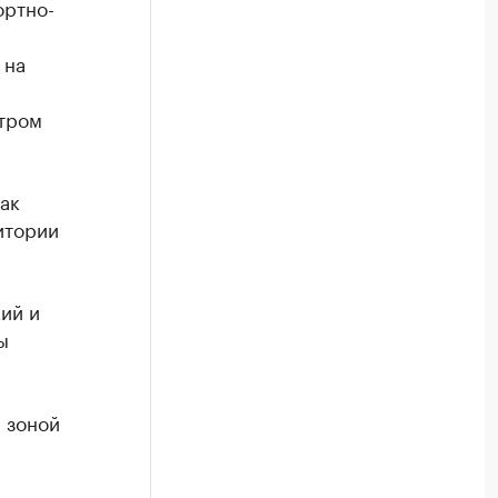
ортно-
 на
нтром
ак
итории
ий и
ы
 зоной