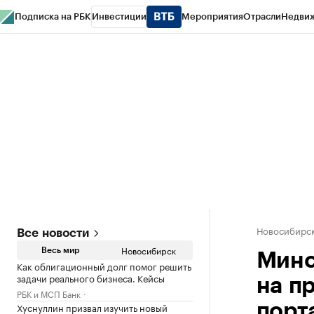
Подписка на РБК
Инвестиции
Мероприятия
Отрасли
Недви
РБК Курсы
РБК Life
Тренды
Визионеры
Национальные проекты
Горо
Спецпроекты СПб
Конференции СПб
Спецпроекты
Проверка конт
Новосибирс
Все новости
Новосибирск
Весь мир
Минс
Как облигационный долг помог решить
задачи реального бизнеса. Кейсы
на п
РБК и МСП Банк
Хуснуллин призвал изучить новый
порт