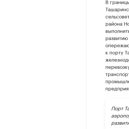
В границ
Ташаринс
сельсове
района Н
выполнить
развитию 
опережаю
к порту Т
железнод
перевозку
транспорт
промышле
предприя
Порт Т
аэропо
развит