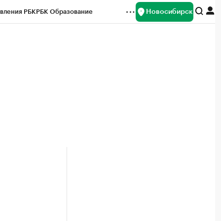
Новосибирск
вления РБК
РБК Образование
редитные рейтинги
Франшизы
Газета
ок наличной валюты