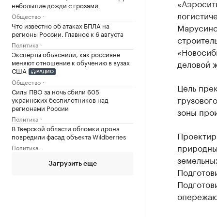
«Аэросити
небольшие дожди с грозами
логистиче
Общество
Что известно об атаках БПЛА на
Марусинск
регионы России. Главное к 6 августа
строител
Политика
«Новосиби
Эксперты объяснили, как россияне
меняют отношение к обучению в вузах
деловой 
США
РАДИО
Общество
Цель пре
Силы ПВО за ночь сбили 605
грузового
украинских беспилотников над
регионами России
зоны прои
Политика
В Тверской области обломки дрона
Проектир
повредили фасад объекта Wildberries
природны
Политика
земельны
Загрузить еще
Подготов
Подготов
опережаю