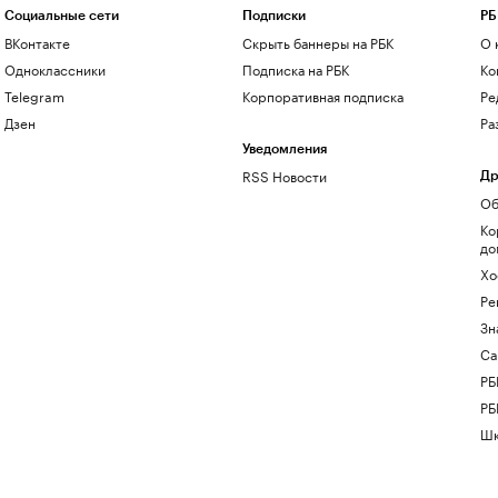
Социальные сети
Подписки
РБ
ВКонтакте
Скрыть баннеры на РБК
О 
Одноклассники
Подписка на РБК
Ко
Telegram
Корпоративная подписка
Ре
Дзен
Ра
Уведомления
RSS Новости
Др
Об
Ко
до
Хо
Ре
Зн
Са
РБ
РБ
Шк