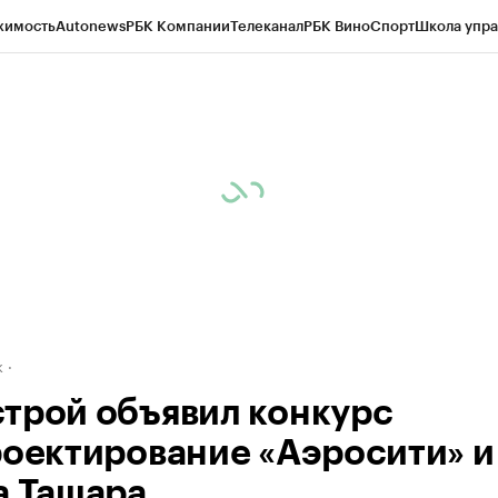
жимость
Autonews
РБК Компании
Телеканал
РБК Вино
Спорт
Школа упра
д
Стиль
Крипто
РБК Бизнес-среда
Дискуссионный клуб
Исследования
К
рагентов
Политика
Экономика
Бизнес
Технологии и медиа
Финансы
Рын
к
трой объявил конкурс
роектирование «Аэросити» и
а Ташара