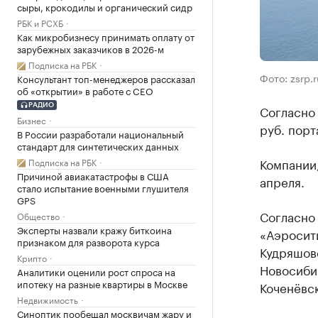
сыры, крокодилы и органический сидр
РБК и РСХБ
Как микробизнесу принимать оплату от
зарубежных заказчиков в 2026-м
Подписка на РБК
Фото: zsrp.r
Консультант топ-менеджеров рассказал
об «открытии» в работе с CEO
РАДИО
Согласно
Бизнес
руб. порт
В России разработали национальный
стандарт для синтетических данных
Компании,
Подписка на РБК
Причиной авиакатастрофы в США
апреля.
стало испытание военными глушителя
GPS
Согласно 
Общество
Эксперты назвали кражу биткоина
«Аэросити
признаком для разворота курса
Кудряшов
Крипто
Новосиби
Аналитики оценили рост спроса на
ипотеку на разные квартиры в Москве
Коченёвск
Недвижимость
Синоптик пообещал москвичам жару и