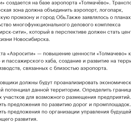
» создается на базе аэропорта «Толмачёво». Трансп
ская зона должна объединить аэропорт, логопарк,
ую промзону и город Обь.Также заявлялось о планах
ьство многофункционального делового комплекса
рск-сити», который в перспективе должен стать це
жизни Новосибирска.
кта «Аэросити» — повышение ценности «Толмачево» к
 и пассажирского хаба, создание и развитие на терр
зводств, связанных с близостью аэропорта.
овщики должны будут проанализировать экономическ
й потенциал данной территории. Определить границ
х участков для возможного размещения предприятий.
ить предложения по развитию дорог и промплощадок.
ить предложения по организации управления будущей
щего развития.