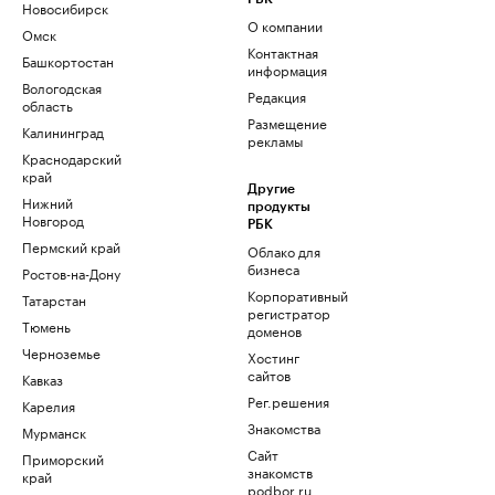
Новосибирск
О компании
Омск
Контактная
Башкортостан
информация
Вологодская
Редакция
область
Размещение
Калининград
рекламы
Краснодарский
край
Другие
Нижний
продукты
Новгород
РБК
Пермский край
Облако для
бизнеса
Ростов-на-Дону
Корпоративный
Татарстан
регистратор
Тюмень
доменов
Черноземье
Хостинг
сайтов
Кавказ
Рег.решения
Карелия
Знакомства
Мурманск
Сайт
Приморский
знакомств
край
podbor.ru