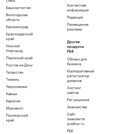
Контактная
Башкортостан
информация
Вологодская
Редакция
область
Размещение
Калининград
рекламы
Краснодарский
край
Другие
Нижний
продукты
Новгород
РБК
Пермский край
Облако для
бизнеса
Ростов-на-Дону
Корпоративный
Татарстан
регистратор
Тюмень
доменов
Черноземье
Хостинг
сайтов
Кавказ
Рег.решения
Карелия
Знакомства
Мурманск
Сайт
Приморский
знакомств
край
podbor.ru
РБК