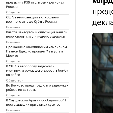
млрд
превысила ₽35 тыс. в семи регионах
России
пред
Общество
США ввели санкции в отношении
декл
военного атташе Кубы в России
Политика
Власти Венесуэлы и оппозиция начали
переговоры спустя неделю задержки
Политика
Прощание с олимпийским чемпионом
Иваном Едешко пройдет 7 августа в
Москве
Общество
В США в аэропорту задержали
мужчину, угрожавшего взорвать бомбу
на рейсе
Общество
Во Внуково предупредили о задержках
рейсов из-за грозы
Общество
В Саудовской Аравии сообщили об 11
пострадавших при атаках хуситов
Политика