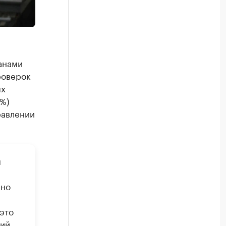
анами
роверок
ых
8%)
равлении
м
ено
это
ний