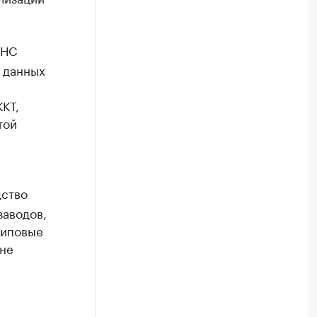
ФНС
 данных
я
КТ,
той
дство
аводов,
типовые
 не