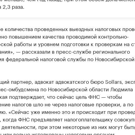
 2,3 раза.
е количества проведенных выездных налоговых пров
ено повышением качества проводимой контрольно-
ской работы и уровнем подготовки к проверкам на с
ния», — рассказали в пресс-службе регионального
ия федеральной налоговой службы по Новосибирской
ий партнер, адвокат адвокатского бюро Sollars, экс
нес-омбудсмена по Новосибирской области Людмила
кая подтверждает, что сейчас цель ФНС — чтобы
ние налогов шло не через налоговые проверки, а по
ию. «Сейчас уже именно это и происходит при прове
, когда ФНС предъявляет налогоплательщику совокуп
 деятельности, при этом некоторые из них могут быт
 или вольно истолкованы налоговым органом.