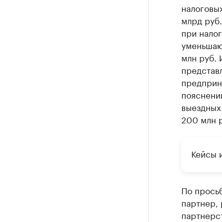
налоговых
млрд руб.
при налог
уменьшаю
млн руб. 
представ
предприн
пояснений
выездных
200 млн р
Кейсы 
По прось
партнер,
партнерст