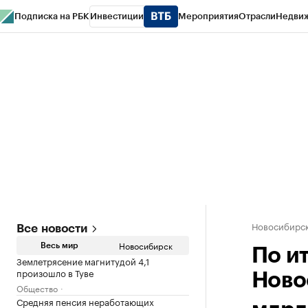
Подписка на РБК
Инвестиции
Мероприятия
Отрасли
Недви
РБК Курсы
РБК Life
Тренды
Визионеры
Национальные проекты
Горо
Спецпроекты СПб
Конференции СПб
Спецпроекты
Проверка конт
Новосибирс
Все новости
Новосибирск
Весь мир
По и
Землетрясение магнитудой 4,1
произошло в Туве
Ново
Общество
Средняя пенсия неработающих