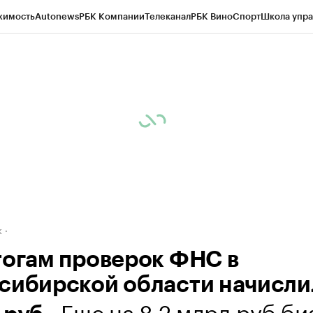
жимость
Autonews
РБК Компании
Телеканал
РБК Вино
Спорт
Школа упра
д
Стиль
Крипто
РБК Бизнес-среда
Дискуссионный клуб
Исследования
К
рагентов
Политика
Экономика
Бизнес
Технологии и медиа
Финансы
Рын
к
тогам проверок ФНС в
сибирской области начисли
. Еще на 8,2 млрд руб би