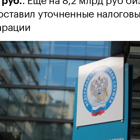
 руб.
оставил уточненные налогов
арации