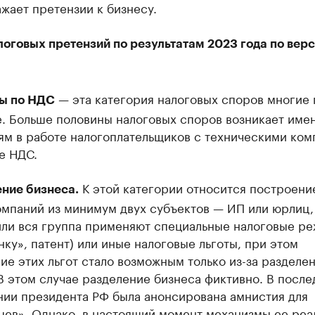
жает претензии к бизнесу.
логовых претензий по результатам 2023 года по вер
— эта категория налоговых споров многие 
ы по НДС
е. Больше половины налоговых споров возникает име
ям в работе налогоплательщиков с техническими ко
е НДС.
К этой категории относится построени
ние бизнеса.
омпаний из минимум двух субъектов — ИП или юрлиц,
или вся группа применяют специальные налоговые р
ку», патент) или иные налоговые льготы, при этом
е этих льгот стало возможным только из-за разделе
В этом случае разделение бизнеса фиктивно. В посл
нии президента РФ была анонсирована амнистия для
цев». Однако, в настоящий момент механизмы ее реа