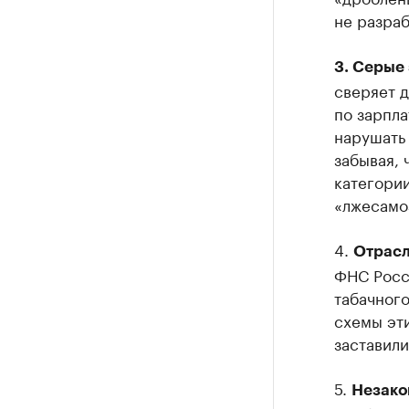
не разраб
3. Серые
сверяет д
по зарпла
нарушать 
забывая, 
категории
«лжесамо
4.
Отрасл
ФНС Росс
табачного
схемы эти
заставили
5.
Незакон