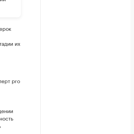
ерок
тадии их
перт pro
дении
ность
ь