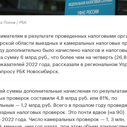
а Попов / РБК
имателям в результате проведенных налоговыми орг
рской области выездных и камеральных налоговых п
ду дополнительно было начислено налогов и налогов
а сумму 6 млрд руб., что более чем на четверть (26,
казателей 2022 года, рассказали в региональном Уп
апросу РБК Новосибирск.
ей суммы дополнительные начисления по результата
ых проверок составили 4,8 млрд руб. или 81%, по
льным — 1,2 млрд руб. Всего в прошлом году провед
ездных налоговых проверок. Это почти вдвое (на 90)
 2022 года. Число камеральных проверок — 1, 3 млн, 
4% меньше, чем год назад, при этом объем доначисле