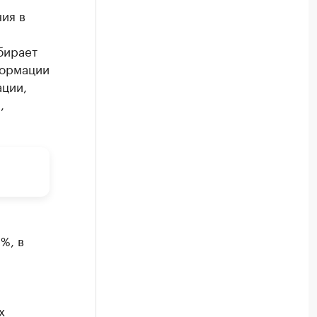
ия в
бирает
формации
ации,
,
%, в
х