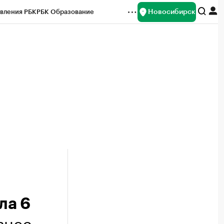
Новосибирск
вления РБК
РБК Образование
редитные рейтинги
Франшизы
Газета
ок наличной валюты
ла 6
знес