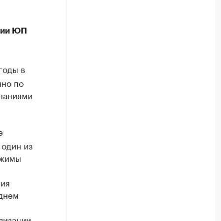
сии ЮП
годы в
нно по
мпаниями
е
 один из
ежимы
ния
еднем
лизации