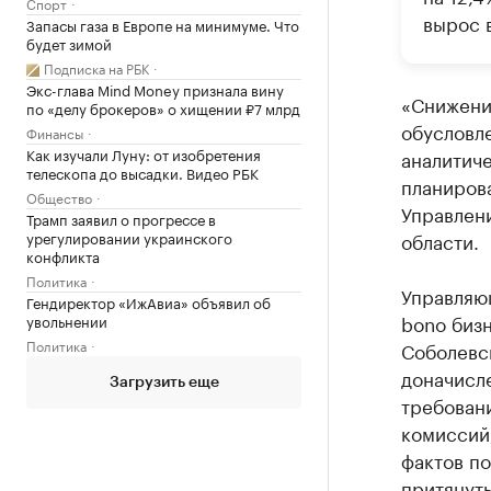
Спорт
вырос в
Запасы газа в Европе на минимуме. Что
будет зимой
Подписка на РБК
Экс-глава Mind Money признала вину
«Снижени
по «делу брокеров» о хищении ₽7 млрд
обусловл
Финансы
Как изучали Луну: от изобретения
аналитиче
телескопа до высадки. Видео РБК
планирова
Общество
Управлен
Трамп заявил о прогрессе в
урегулировании украинского
области.
конфликта
Политика
Управляющ
Гендиректор «ИжАвиа» объявил об
bono биз
увольнении
Политика
Соболевс
доначисле
Загрузить еще
требован
комиссий
фактов по
притянуты