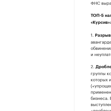
ФНС выра
ТОП-5 на
«Курсив»:
1.
Разрыв
авангард
обвинени
и неуплат
2.
Дробле
группы к
которых 
(«упрощен
применени
бизнеса. 
выступле
«дроблен