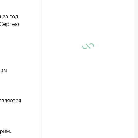
 за год
 Сергею
ним
является
рим.