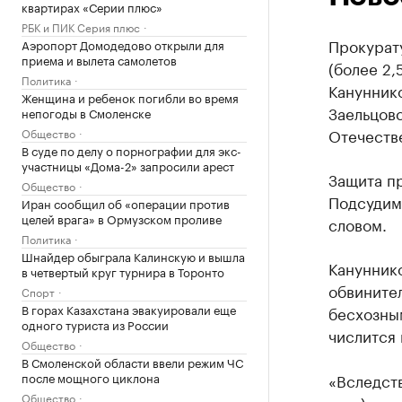
квартирах «Серии плюс»
РБК и ПИК Серия плюс
Прокурату
Аэропорт Домодедово открыли для
приема и вылета самолетов
(более 2,
Политика
Кануннико
Женщина и ребенок погибли во время
Заельцов
непогоды в Смоленске
Отечеств
Общество
В суде по делу о порнографии для экс-
участницы «Дома-2» запросили арест
Защита пр
Общество
Подсудимы
Иран сообщил об «операции против
целей врага» в Ормузском проливе
словом.
Политика
Шнайдер обыграла Калинскую и вышла
Кануннико
в четвертый круг турнира в Торонто
обвинител
Спорт
В горах Казахстана эвакуировали еще
бесхозным
одного туриста из России
числится
Общество
В Смоленской области ввели режим ЧС
после мощного циклона
«Вследст
Общество