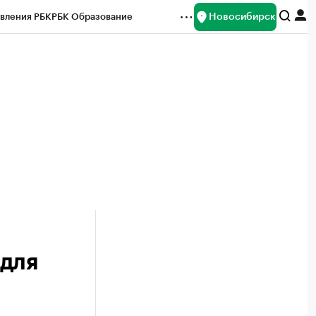
Новосибирск
вления РБК
РБК Образование
редитные рейтинги
Франшизы
Газета
ок наличной валюты
 для