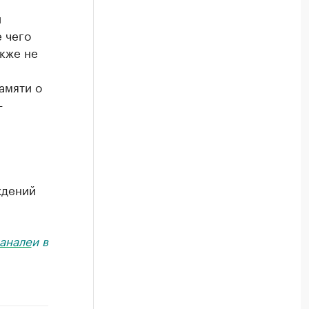
й
 чего
акже не
амяти о
—
ждений
анале
и в