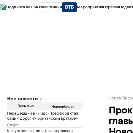
Подписка на РБК
Инвестиции
Мероприятия
Отрасли
Недви
РБК Курсы
РБК Life
Тренды
Визионеры
Национальные проекты
Горо
Спецпроекты СПб
Конференции СПб
Спецпроекты
Проверка конт
Новосибирс
Все новости
Новосибирск
Весь мир
Прок
Перешедший в «Лидс» Траффорд стал
самым дорогим британским вратарем
глав
Спорт
Как устроены приватные террасы в
Ново