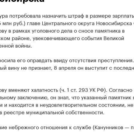
ра потребовала назначить штраф в размере зарплаты
5 млн руб.) главе Центрального округа Новосибирска
ву в рамках уголовного дела о сносе памятника в
ском районе, увековечивающего события Великой
енной войны.
осила его оправдать ввиду отсутствия преступления.
й вину не признает, 8 апреля он выступит с послед
ву вменяют халатность (ч. 1 ст. 293 УК РФ). Согласно
ьному заключению, он знал, что указанный памятник 
 и находится в неудовлетворительном состоянии, не
 в реестре муниципальной собственности.
вие небрежного отношения к службе (Канунников — п