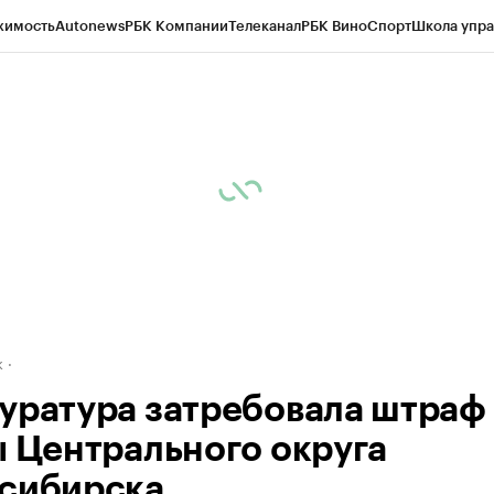
жимость
Autonews
РБК Компании
Телеканал
РБК Вино
Спорт
Школа упра
д
Стиль
Крипто
РБК Бизнес-среда
Дискуссионный клуб
Исследования
К
рагентов
Политика
Экономика
Бизнес
Технологии и медиа
Финансы
Рын
к
уратура затребовала штраф
ы Центрального округа
сибирска