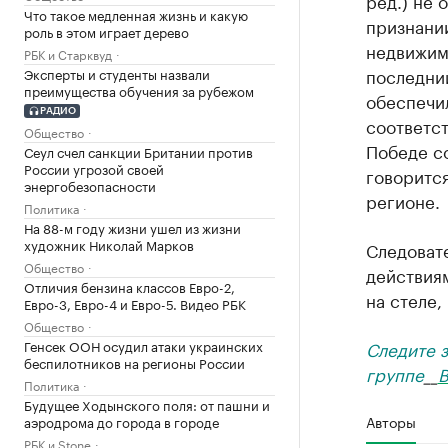
ред.) не 
Что такое медленная жизнь и какую
признани
роль в этом играет дерево
недвижимы
РБК и Старквуд
последний
Эксперты и студенты назвали
преимущества обучения за рубежом
обеспечил
РАДИО
соответс
Общество
Победе с
Сеул счел санкции Британии против
России угрозой своей
говоритс
энергобезопасности
регионе.
Политика
На 88-м году жизни ушел из жизни
художник Николай Марков
Следовате
Общество
действия
Отличия бензина классов Евро-2,
на стеле,
Евро-3, Евро-4 и Евро-5. Видео РБК
Общество
Генсек ООН осудил атаки украинских
Следите 
беспилотников на регионы России
группе
__
В
Политика
Будущее Ходынского поля: от пашни и
Авторы
аэродрома до города в городе
РБК и Stone