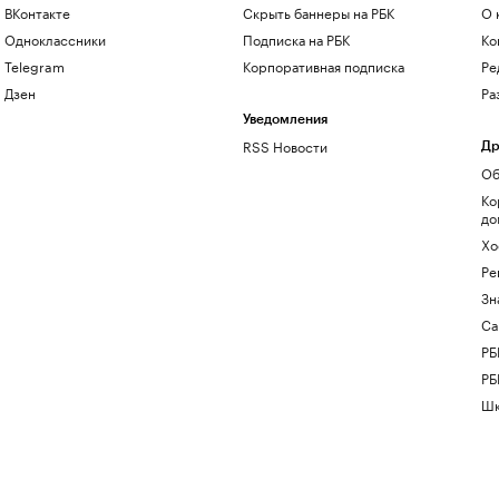
ВКонтакте
Скрыть баннеры на РБК
О 
Одноклассники
Подписка на РБК
Ко
Telegram
Корпоративная подписка
Ре
Дзен
Ра
Уведомления
RSS Новости
Др
Об
Ко
до
Хо
Ре
Зн
Са
РБ
РБ
Шк