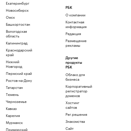
Екатеринбург
РБК
Новосибирск
О компании
Омск
Контактная
Башкортостан
информация
Вологодская
Редакция
область
Размещение
Калининград
рекламы
Краснодарский
край
Другие
Нижний
продукты
Новгород
РБК
Пермский край
Облако для
бизнеса
Ростов-на-Дону
Корпоративный
Татарстан
регистратор
Тюмень
доменов
Черноземье
Хостинг
сайтов
Кавказ
Рег.решения
Карелия
Знакомства
Мурманск
Сайт
Приморский