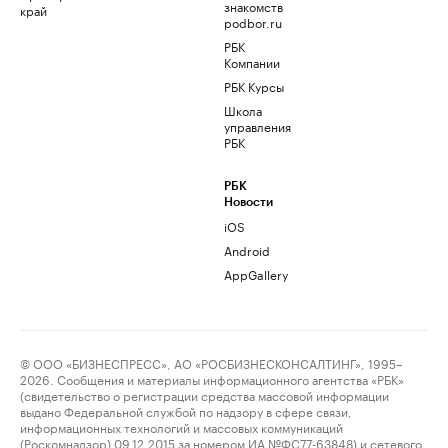
знакомств
край
podbor.ru
РБК
Компании
РБК Курсы
Школа
управления
РБК
РБК
Новости
iOS
Android
AppGallery
© ООО «БИЗНЕСПРЕСС», АО «РОСБИЗНЕСКОНСАЛТИНГ», 1995–
2026. Сообщения и материалы информационного агентства «РБК»
(свидетельство о регистрации средства массовой информации
выдано Федеральной службой по надзору в сфере связи,
информационных технологий и массовых коммуникаций
(Роскомнадзор) 09.12.2015 за номером ИА №ФС77-63848) и сетевого