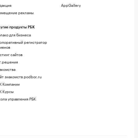
дакция
AppGallery
змещение рекламы
угие продукты РБК
лако для бизнеса
рпоративный регистратор
менов
стинг сайтов
г.решения
акомства
йт знакомств podbor.ru
К Компании
К Курсы
ола управления РБК