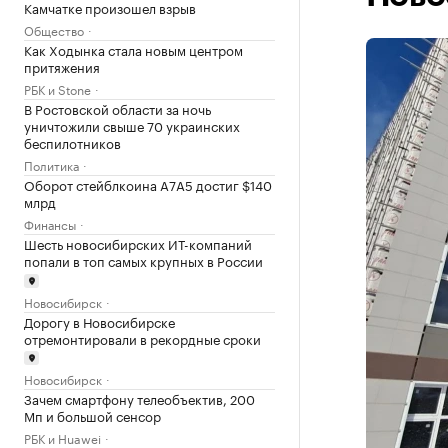
Камчатке произошел взрыв
Общество
Как Ходынка стала новым центром
притяжения
РБК и Stone
В Ростовской области за ночь
уничтожили свыше 70 украинских
беспилотников
Политика
Оборот стейблкоина А7А5 достиг $140
млрд
Финансы
Шесть новосибирских ИТ-компаний
попали в топ самых крупных в России
Новосибирск
Дорогу в Новосибирске
отремонтировали в рекордные сроки
Новосибирск
Зачем смартфону телеобъектив, 200
Мп и большой сенсор
РБК и Huawei