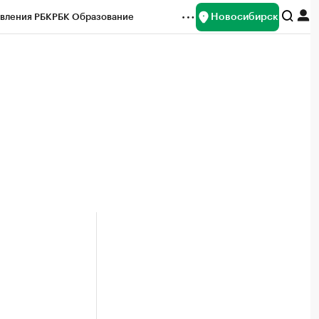
Новосибирск
вления РБК
РБК Образование
редитные рейтинги
Франшизы
Газета
ок наличной валюты