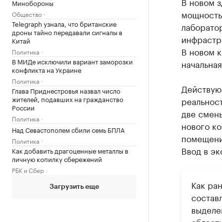
В новом з
Минобороны
мощность 
Общество
Telegraph узнала, что британские
лаборатор
дроны тайно передавали сигналы в
инфрастр
Китай
В новом к
Политика
В МИДе исключили вариант заморозки
начальная
конфликта на Украине
Политика
Действующ
Глава Приднестровья назвал число
жителей, подавших на гражданство
реальност
России
две смены
Политика
нового к
Над Севастополем сбили семь БПЛА
помещени
Политика
Ввод в эк
Как добавить драгоценные металлы в
личную копилку сбережений
РБК и Сбер
Как ра
Загрузить еще
составл
выделе
област