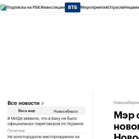
Подписка на РБК
Инвестиции
Мероприятия
Отрасли
Недви
РБК Курсы
РБК Life
Тренды
Визионеры
Национальные проекты
Горо
Спецпроекты СПб
Конференции СПб
Спецпроекты
Проверка конт
Новосибирс
Все новости
Новосибирск
Весь мир
Мэр 
В МИДе заявили, что в Баку не было
официальных переговоров по Украине
ново
Политика
На золоторудном месторождении на
Ново