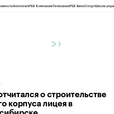
жимость
Autonews
РБК Компании
Телеканал
РБК Вино
Спорт
Школа упра
д
Стиль
Крипто
РБК Бизнес-среда
Дискуссионный клуб
Исследования
К
рагентов
Политика
Экономика
Бизнес
Технологии и медиа
Финансы
Рын
к
отчитался о строительстве
го корпуса лицея в
сибирске