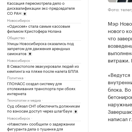
Кассация пересмотрела дело о
дисквалификации экс-председателя
Фото: теле
СО РАН
Новосибирск
Мэр Ново
«Одиссея» стала самым кассовым
нового ко
фильмом Кристофера Нолана
что завер
Общество
Улицы Новосибирска оказались под
возведены
запретом для движения арендных
выполнена
самокатов
витражи. 
Новосибирск
В Севастополе эвакуировали людей из
кемпинга на пляже после налета БПЛА
«Ведутся 
Политика
внутренн
ГЛОНАСС создал систему для
блока. В
отслеживания транспорта при сбоях
интернета
бетониро
Технологии и медиа
наружные
Суд обязал СНТ обеспечить должникам
Завершаю
по взносам доступ через шлагбаум
написал г
Новосибирск
«Известия» сообщили о задержании
фигуранта дела о тушенке для