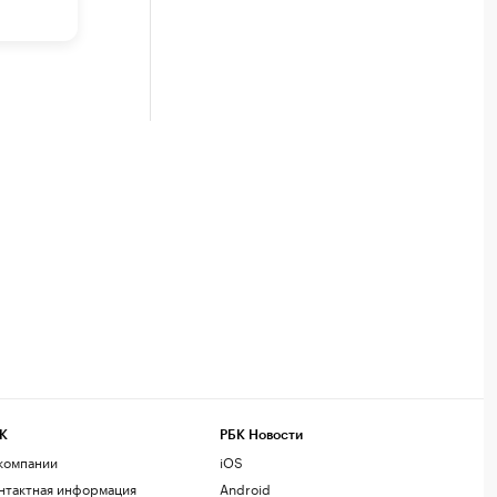
К
РБК Новости
компании
iOS
нтактная информация
Android