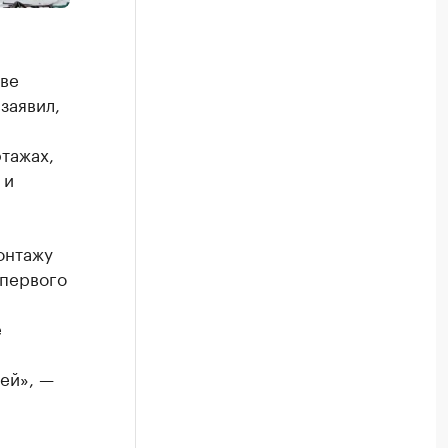
ве
заявил,
тажах,
 и
онтажу
 первого
е
ей», —