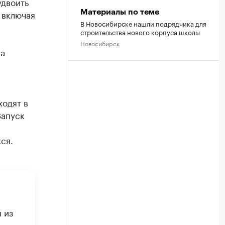
удвоить
 включая
Материалы по теме
В Новосибирске нашли подрядчика для
строительства нового корпуса школы
Новосибирск
 а
ходят в
Запуск
ся.
 из