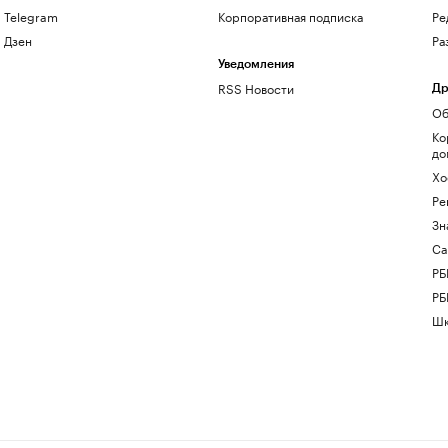
Telegram
Корпоративная подписка
Ре
Дзен
Ра
Уведомления
RSS Новости
Др
Об
Ко
до
Хо
Ре
Зн
Са
РБ
РБ
Шк