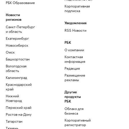
РБК Образование
Корпоративная
подписка
Новости
регионов
Уведомления
Санкт-Петербург
RSS Новости
и область
Екатеринбург
РБК
Новосибирск
О компании
Омск
Контактная
Башкортостан
информация
Вологодская
Редакция
область
Размещение
Калининград
рекламы
Краснодарский
край
Другие
Нижний
продукты
Новгород
РБК
Пермский край
Облако для
бизнеса
Ростов-на-Дону
Корпоративный
Татарстан
регистратор
Тюмень
доменов