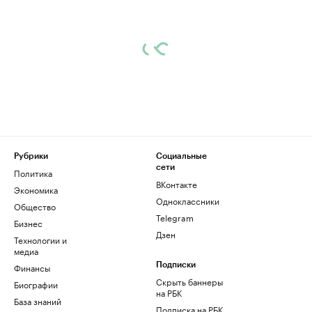
Рубрики
Социальные
сети
Политика
ВКонтакте
Экономика
Одноклассники
Общество
Telegram
Бизнес
Дзен
Технологии и
медиа
Финансы
Подписки
Скрыть баннеры
Биографии
на РБК
База знаний
Подписка на РБК