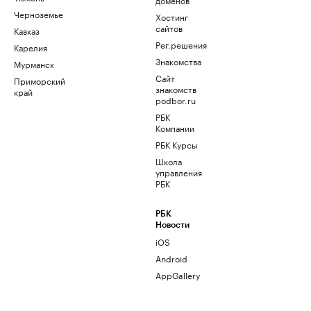
Черноземье
Хостинг
сайтов
Кавказ
Рег.решения
Карелия
Знакомства
Мурманск
Сайт
Приморский
знакомств
край
podbor.ru
РБК
Компании
РБК Курсы
Школа
управления
РБК
РБК
Новости
iOS
Android
AppGallery