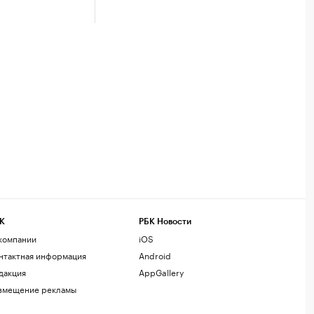
К
РБК Новости
компании
iOS
нтактная информация
Android
дакция
AppGallery
змещение рекламы