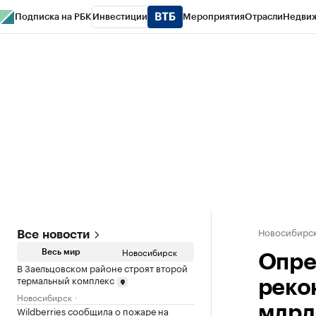
Подписка на РБК
Инвестиции
Мероприятия
Отрасли
Недви
РБК Курсы
РБК Life
Тренды
Визионеры
Национальные проекты
Горо
Спецпроекты СПб
Конференции СПб
Спецпроекты
Проверка конт
Новосибирс
Все новости
Новосибирск
Весь мир
Опре
В Заельцовском районе строят второй
термальный комплекс
реко
Новосибирск
млрд
Wildberries сообщила о пожаре на