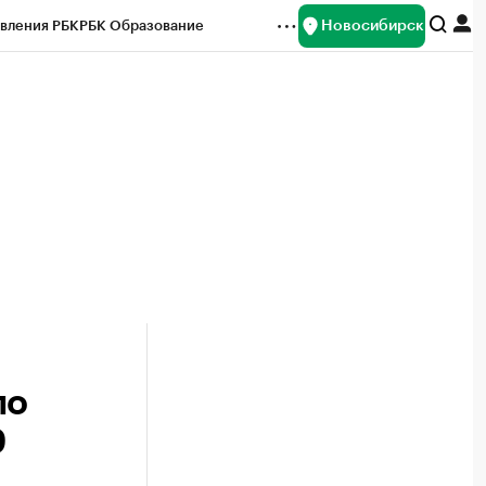
Новосибирск
вления РБК
РБК Образование
редитные рейтинги
Франшизы
Газета
ок наличной валюты
по
9