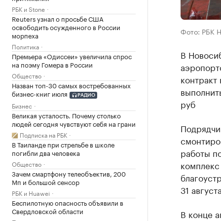
РБК и Stone
Reuters узнал о просьбе США
освободить осужденного в России
Фото: РБК 
морпеха
Политика
В Новоси
Премьера «Одиссеи» увеличила спрос
на поэму Гомера в России
аэропорто
Общество
контракт
Назван топ-30 самых востребованных
выполнить
бизнес-книг июля
РАДИО
руб
Бизнес
Великая усталость. Почему столько
людей сегодня чувствуют себя на грани
Подрядчи
Подписка на РБК
смонтиро
В Таиланде при стрельбе в школе
работы по
погибли два человека
комплекс 
Общество
Зачем смартфону телеобъектив, 200
благоуст
Мп и большой сенсор
31 август
РБК и Huawei
Беспилотную опасность объявили в
Свердловской области
В конце а