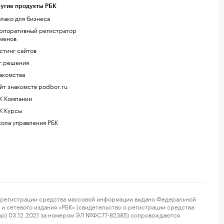
угие продукты РБК
лако для бизнеса
рпоративный регистратор
менов
стинг сайтов
г.решения
акомства
йт знакомств podbor.ru
К Компании
К Курсы
ола управления РБК
регистрации средства массовой информации выдано Федеральной
и сетевого издания «РБК» (свидетельство о регистрации средства
ор) 03.12.2021 за номером ЭЛ №ФС77-82385) сопровождаются