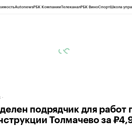
жимость
Autonews
РБК Компании
Телеканал
РБК Вино
Спорт
Школа упра
д
Стиль
Крипто
РБК Бизнес-среда
Дискуссионный клуб
Исследования
К
рагентов
Политика
Экономика
Бизнес
Технологии и медиа
Финансы
Рын
к
делен подрядчик для работ 
нструкции Толмачево за ₽4,