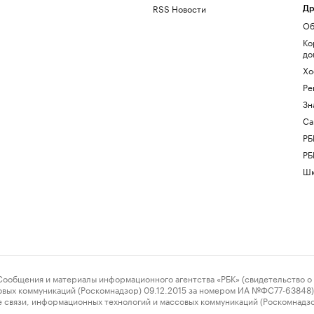
RSS Новости
Др
Об
Ко
до
Хо
Ре
Зн
Са
РБ
РБ
Шк
ения и материалы информационного агентства «РБК» (свидетельство о 
овых коммуникаций (Роскомнадзор) 09.12.2015 за номером ИА №ФС77-63848) 
 связи, информационных технологий и массовых коммуникаций (Роскомнадз