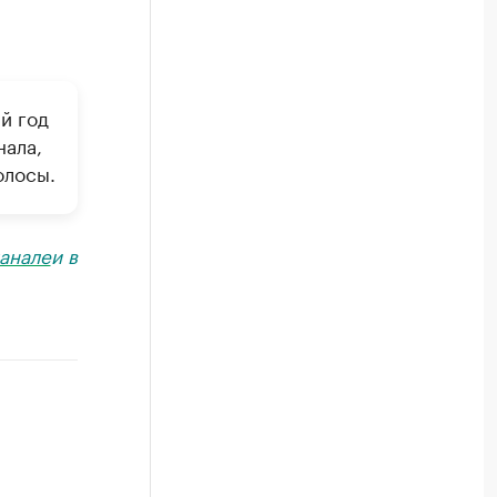
й год
нала,
олосы.
анале
и в