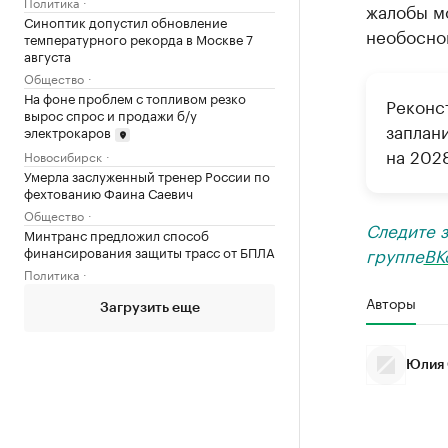
Политика
жалобы м
Синоптик допустил обновление
необосно
температурного рекорда в Москве 7
августа
Общество
На фоне проблем с топливом резко
Реконс
вырос спрос и продажи б/у
заплан
электрокаров
на 202
Новосибирск
Умерла заслуженный тренер России по
фехтованию Фаина Саевич
Общество
Следите 
Минтранс предложил способ
финансирования защиты трасс от БПЛА
группе
ВК
Политика
Авторы
Загрузить еще
Юлия 