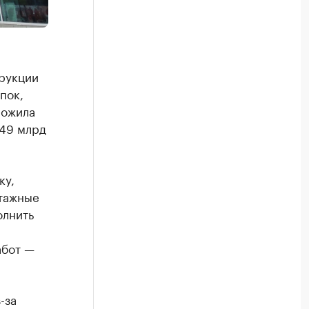
рукции
пок,
ложила
949 млрд
ку,
нтажные
олнить
абот —
-за