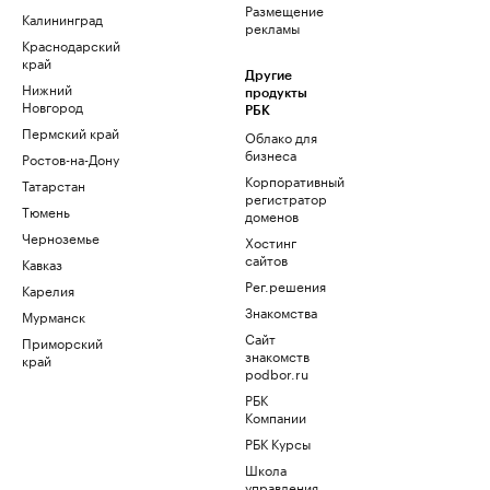
Размещение
Калининград
рекламы
Краснодарский
край
Другие
Нижний
продукты
Новгород
РБК
Пермский край
Облако для
бизнеса
Ростов-на-Дону
Корпоративный
Татарстан
регистратор
Тюмень
доменов
Черноземье
Хостинг
сайтов
Кавказ
Рег.решения
Карелия
Знакомства
Мурманск
Сайт
Приморский
знакомств
край
podbor.ru
РБК
Компании
РБК Курсы
Школа
управления