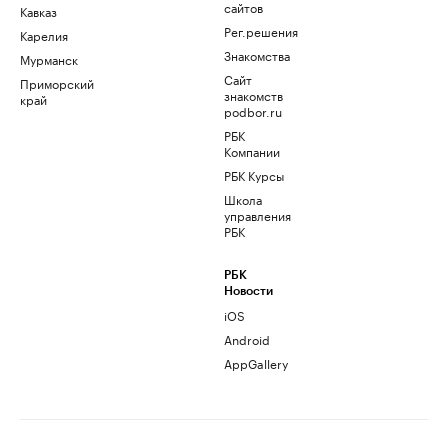
сайтов
Кавказ
Рег.решения
Карелия
Знакомства
Мурманск
Сайт
Приморский
знакомств
край
podbor.ru
РБК
Компании
РБК Курсы
Школа
управления
РБК
РБК
Новости
iOS
Android
AppGallery