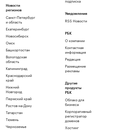
подписка
Новости
регионов
Уведомления
Санкт-Петербург
RSS Новости
и область
Екатеринбург
РБК
Новосибирск
О компании
Омск
Контактная
Башкортостан
информация
Вологодская
Редакция
область
Размещение
Калининград
рекламы
Краснодарский
край
Другие
Нижний
продукты
Новгород
РБК
Пермский край
Облако для
бизнеса
Ростов-на-Дону
Корпоративный
Татарстан
регистратор
Тюмень
доменов
Черноземье
Хостинг