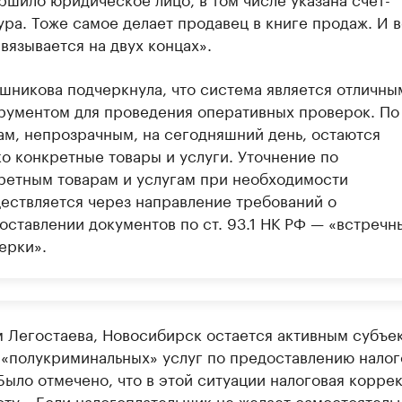
ура. Тоже самое делает продавец в книге продаж. И 
связывается на двух концах».
шникова подчеркнула, что система является отличны
рументом для проведения оперативных проверок. По
ам, непрозрачным, на сегодняшний день, остаются
ко конкретные товары и услуги. Уточнение по
ретным товарам и услугам при необходимости
ествляется через направление требований о
оставлении документов по ст. 93.1 НК РФ — «встречн
ерки».
м Легостаева, Новосибирск остается активным субъе
 «полукриминальных» услуг по предоставлению нало
Было отмечено, что в этой ситуации налоговая корре
ту. «Если налогоплательщик не желает самостоятель