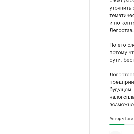
уточнить 
тематиче
и по конт
Легостав.
По его сл
потому чт
сути, бес
Легостаев
предприн
будущем. 
налогопла
возможно
Авторы
Теги