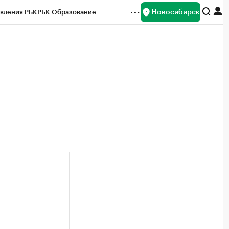
Новосибирск
вления РБК
РБК Образование
редитные рейтинги
Франшизы
Газета
ок наличной валюты