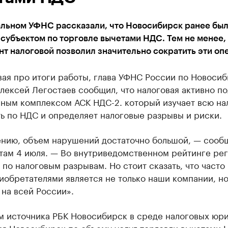
альном УФНС рассказали, что Новосибирск ранее бы
субъектом по торговле вычетами НДС. Тем не менее,
т налоговой позволил значительно сократить эти оп
вая про итоги работы, глава УФНС России по Новоси
лексей Легостаев сообщил, что налоговая активно по
ным комплексом АСК НДС-2. который изучает всю на
ь по НДС и определяет налоговые разрывы и риски.
ению, объем нарушений достаточно большой, — сооб
там 4 июля. — Во внутриведомственном рейтинге ре
 по налоговым разрывам. Но стоит сказать, что часто
обретателями является не только наши компании, но
на всей России».
м источника РБК Новосибирск в среде налоговых юри
мя Новосибирск по объему услуг торговли вычетами 