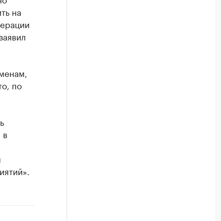
ть на
перации
заявил
сменам,
о, по
ь
 в
я
иятий».