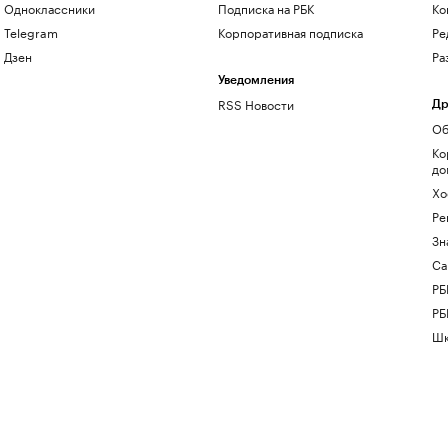
Одноклассники
Подписка на РБК
Ко
Telegram
Корпоративная подписка
Ре
Дзен
Ра
Уведомления
RSS Новости
Др
Об
Ко
до
Хо
Ре
Зн
Са
РБ
РБ
Шк