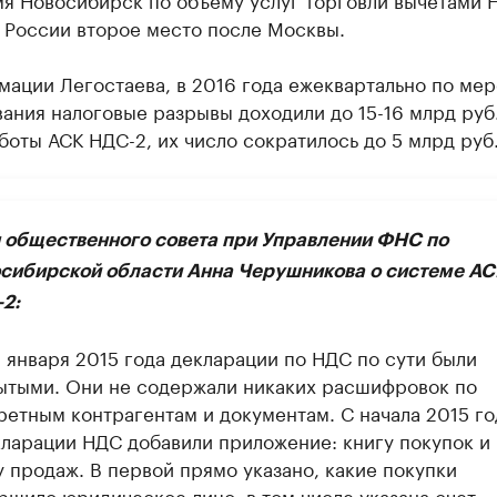
 России второе место после Москвы.
ации Легостаева, в 2016 года ​ежеквартально по мер
ания налоговые разрывы доходили до 15-16 млрд руб
боты АСК НДС-2, их число сократилось до 5 млрд руб
 общественного совета при Управлении ФНС по
сибирской области Анна Черушникова о системе АС
2:
1 января 2015 года декларации по НДС по сути были
ытыми. Они не содержали никаких расшифровок по
ретным контрагентам и документам. С начала 2015 го
кларации НДС добавили приложение: книгу покупок и
у продаж. В первой прямо указано, какие покупки
ршило юридическое лицо, в том числе указана счет-