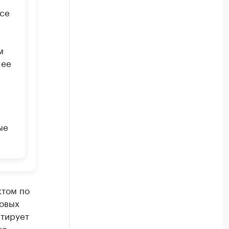
все
м
 ее
ые
ктом по
говых
ктирует
но