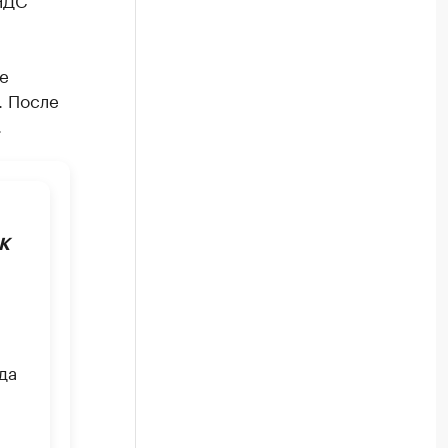
е
. После
.
К
да