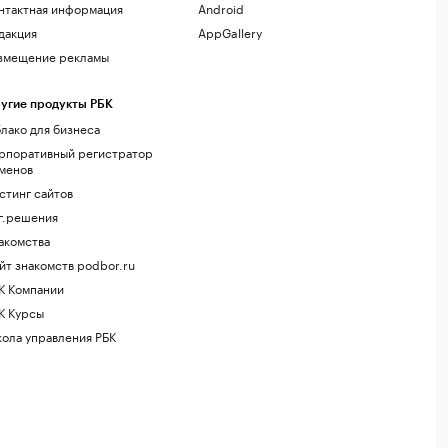
нтактная информация
Android
дакция
AppGallery
змещение рекламы
угие продукты РБК
лако для бизнеса
рпоративный регистратор
менов
стинг сайтов
г.решения
акомства
йт знакомств podbor.ru
К Компании
К Курсы
ола управления РБК