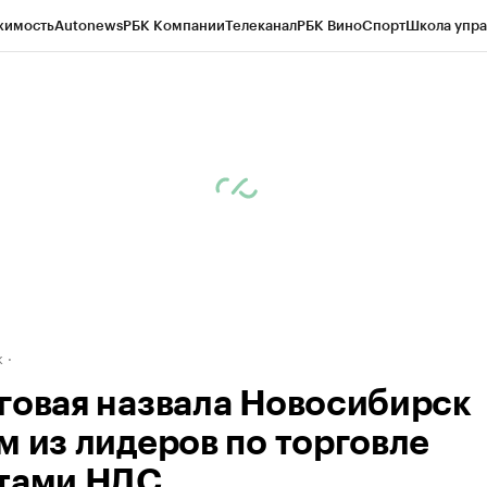
жимость
Autonews
РБК Компании
Телеканал
РБК Вино
Спорт
Школа упра
д
Стиль
Крипто
РБК Бизнес-среда
Дискуссионный клуб
Исследования
К
рагентов
Политика
Экономика
Бизнес
Технологии и медиа
Финансы
Рын
к
говая назвала Новосибирск
м из лидеров по торговле
тами НДС