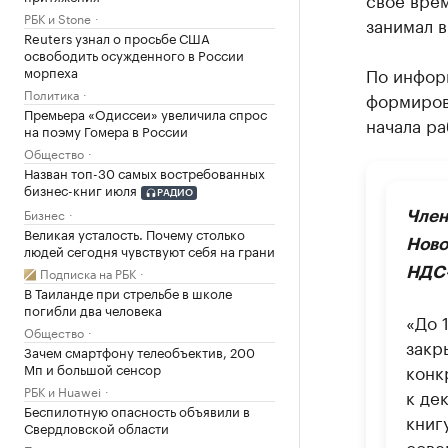
РБК и Stone
занимал в
Reuters узнал о просьбе США
освободить осужденного в России
По информ
морпеха
Политика
формиров
Премьера «Одиссеи» увеличила спрос
начала ра
на поэму Гомера в России
Общество
Назван топ-30 самых востребованных
бизнес-книг июля
РАДИО
Бизнес
Член
Великая усталость. Почему столько
Ново
людей сегодня чувствуют себя на грани
Подписка на РБК
НДС-
В Таиланде при стрельбе в школе
погибли два человека
«До 
Общество
закр
Зачем смартфону телеобъектив, 200
Мп и большой сенсор
конк
РБК и Huawei
к де
Беспилотную опасность объявили в
книг
Свердловской области
сове