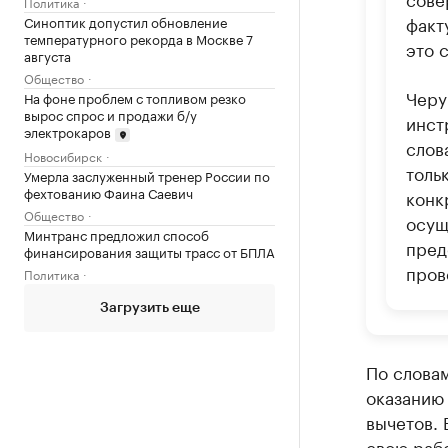
Политика
факт
Синоптик допустил обновление
температурного рекорда в Москве 7
это 
августа
Общество
Черу
На фоне проблем с топливом резко
вырос спрос и продажи б/у
инст
электрокаров
слов
Новосибирск
толь
Умерла заслуженный тренер России по
фехтованию Фаина Саевич
конк
Общество
осущ
Минтранс предложил способ
пред
финансирования защиты трасс от БПЛА
пров
Политика
Загрузить еще
По слова
оказанию
вычетов. 
свою рабо