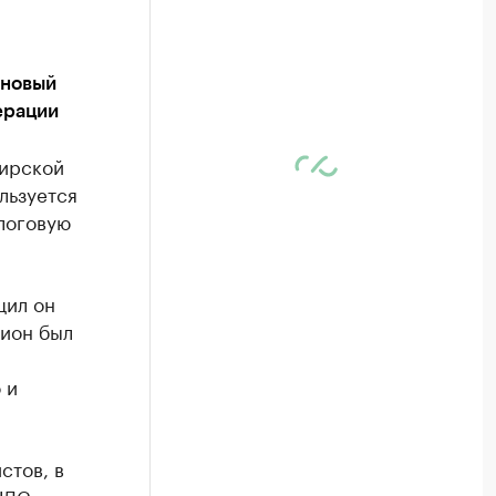
л
 новый
ерации
бирской
льзуется
логовую
щил он
гион был
 и
стов, в
НДС