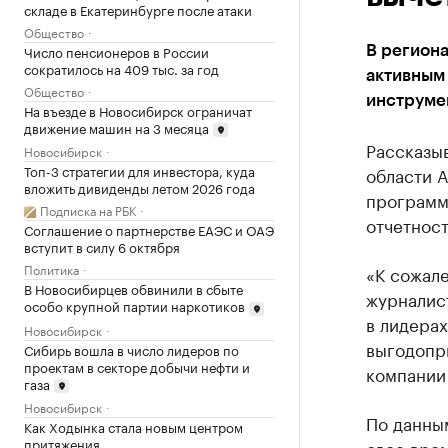
складе в Екатеринбурге после атаки
Общество
Число пенсионеров в России
В регион
сократилось на 409 тыс. за год
активным 
Общество
инструмен
На въезде в Новосибирск ограничат
движение машин на 3 месяца
Рассказы
Новосибирск
Топ-3 стратегии для инвестора, куда
области А
вложить дивиденды летом 2026 года
программ
Подписка на РБК
отчетност
Соглашение о партнерстве ЕАЭС и ОАЭ
вступит в силу 6 октября
Политика
«К сожал
В Новосибирцев обвинили в сбыте
журналис
особо крупной партии наркотиков
в лидерах
Новосибирск
выгодопри
Сибирь вошла в число лидеров по
проектам в секторе добычи нефти и
компании 
газа
Новосибирск
По данны
Как Ходынка стала новым центром
притяжения
свое вре