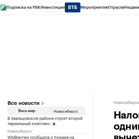
Подписка на РБК
Инвестиции
Мероприятия
Отрасли
Недви
РБК Курсы
РБК Life
Тренды
Визионеры
Национальные проекты
Горо
Спецпроекты СПб
Конференции СПб
Спецпроекты
Проверка конт
Новосибирс
Все новости
Новосибирск
Весь мир
Нало
В Заельцовском районе строят второй
термальный комплекс
одни
Новосибирск
выче
Wildberries сообщила о пожаре на