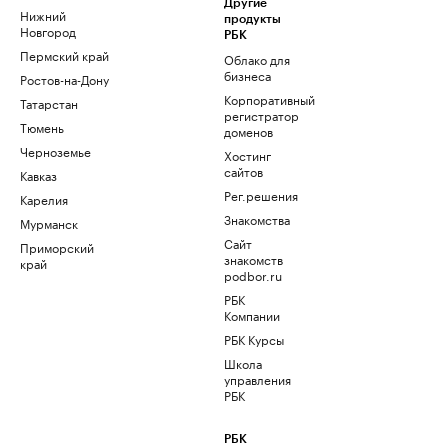
Другие
Нижний
продукты
Новгород
РБК
Пермский край
Облако для
бизнеса
Ростов-на-Дону
Корпоративный
Татарстан
регистратор
Тюмень
доменов
Черноземье
Хостинг
сайтов
Кавказ
Рег.решения
Карелия
Знакомства
Мурманск
Сайт
Приморский
знакомств
край
podbor.ru
РБК
Компании
РБК Курсы
Школа
управления
РБК
РБК