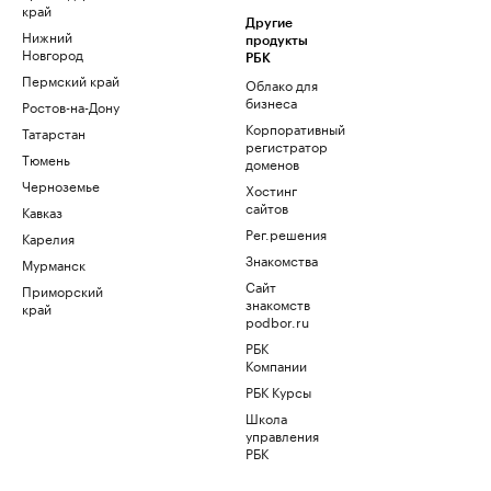
край
Другие
Нижний
продукты
Новгород
РБК
Пермский край
Облако для
бизнеса
Ростов-на-Дону
Корпоративный
Татарстан
регистратор
Тюмень
доменов
Черноземье
Хостинг
сайтов
Кавказ
Рег.решения
Карелия
Знакомства
Мурманск
Сайт
Приморский
знакомств
край
podbor.ru
РБК
Компании
РБК Курсы
Школа
управления
РБК