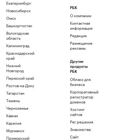
Екатеринбург
РБК
Новосибирск
О компании
Омск
Контактная
Башкортостан
информация
Вологодская
Редакция
область
Размещение
Калининград
рекламы
Краснодарский
край
Другие
Нижний
продукты
Новгород
РБК
Пермский край
Облако для
бизнеса
Ростов-на-Дону
Корпоративный
Татарстан
регистратор
Тюмень
доменов
Черноземье
Хостинг
сайтов
Кавказ
Рег.решения
Карелия
Знакомства
Мурманск
Сайт
Приморский