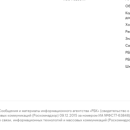
Об
Ко
до
Хо
Ре
Зн
Са
РБ
РБ
Шк
ения и материалы информационного агентства «РБК» (свидетельство о 
овых коммуникаций (Роскомнадзор) 09.12.2015 за номером ИА №ФС77-63848) 
 связи, информационных технологий и массовых коммуникаций (Роскомнадз