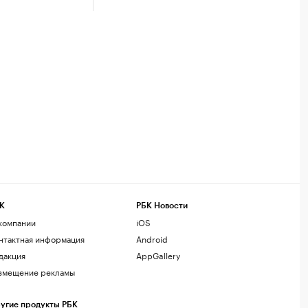
К
РБК Новости
компании
iOS
нтактная информация
Android
дакция
AppGallery
змещение рекламы
угие продукты РБК