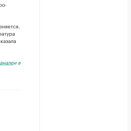
ро-
еняется.
ратура
сказала
анале
и в