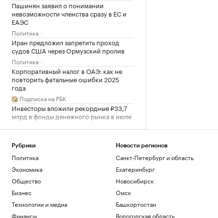
Пашинян заявил о понимании
невозможности членства сразу в ЕС и
ЕАЭС
Политика
Иран предложил запретить проход
судов США через Ормузский пролив
Политика
Корпоративный налог в ОАЭ: как не
повторить фатальные ошибки 2025
года
Подписка на РБК
Инвесторы вложили рекордные ₽33,7
млрд в фонды денежного рынка в июле
Инвестиции
В результате нападений на
криптоинвесторов украдено $30 млн с
Рубрики
Новости регионов
начала года
Политика
Санкт-Петербург и область
Крипто
Экономика
Екатеринбург
Общество
Новосибирск
Загрузить еще
Бизнес
Омск
Технологии и медиа
Башкортостан
Финансы
Вологодская область