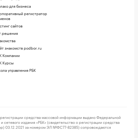
лако для бизнеса
рпоративный регистратор
менов
стинг сайтов
г.решения
акомства
йт знакомств podbor.ru
К Компании
К Курсы
ола управления РБК
регистрации средства массовой информации выдано Федеральной
и сетевого издания «РБК» (свидетельство о регистрации средства
ор) 03.12.2021 за номером ЭЛ №ФС77-82385) сопровождаются