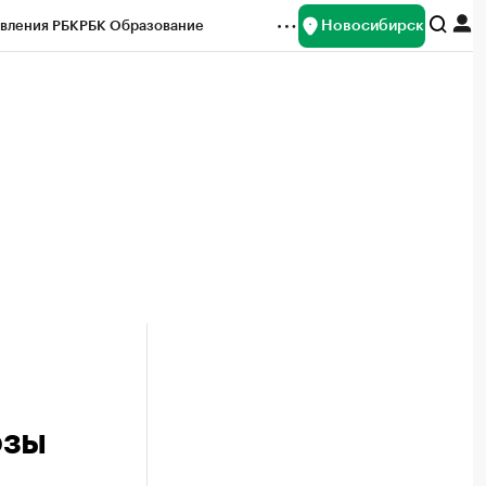
Новосибирск
вления РБК
РБК Образование
редитные рейтинги
Франшизы
Газета
ок наличной валюты
озы