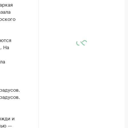
аркая
зала
рского
яются
. На
ла
радусов.
радусов.
ожди и
чью —