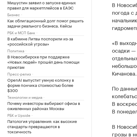
Мишустин заявил о запуске единых
В Новоси
правил для маркетплейсов в ЕАЭС
погода с 
Бизнес
начальни
Как облигационный долг помог решить
задачи реального бизнеса. Кейсы
гидрометц
РБК и МСП Банк
В кабмине Литвы поспорили из-за
«В выход
«российской угрозы»
осадки — 
Политика
В Новосибирске при поддержке
отдельны
«Новых людей» прошёл день помощи
небольшо
приютам
Кичанова.
Пресс-релиз
OpenAI выпустит умную колонку в
форме пончика стоимостью более
По данным
$300
колебатьс
Технологии и медиа
В воскрес
Почему инвесторы выбирают офисы в
оживленных районах Москвы
В понедел
РБК и Upside
Патология управления: как высокие
В Новоси
стандарты превращаются в
токсичность
грозы в 