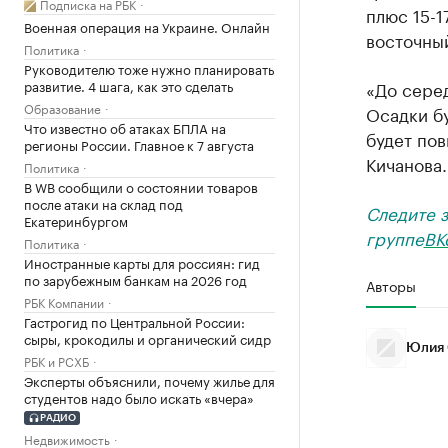
Подписка на РБК
плюс 15-1
Военная операция на Украине. Онлайн
восточный
Политика
Руководителю тоже нужно планировать
развитие. 4 шага, как это сделать
«До сере
Образование
Осадки б
Что известно об атаках БПЛА на
будет пов
регионы России. Главное к 7 августа
Кичанова.
Политика
В WB сообщили о состоянии товаров
после атаки на склад под
Следите 
Екатеринбургом
группе
ВК
Политика
Иностранные карты для россиян: гид
по зарубежным банкам на 2026 год
Авторы
РБК Компании
Гастрогид по Центральной России:
сыры, крокодилы и органический сидр
Юлия 
РБК и РСХБ
Эксперты объяснили, почему жилье для
студентов надо было искать «вчера»
РАДИО
Недвижимость