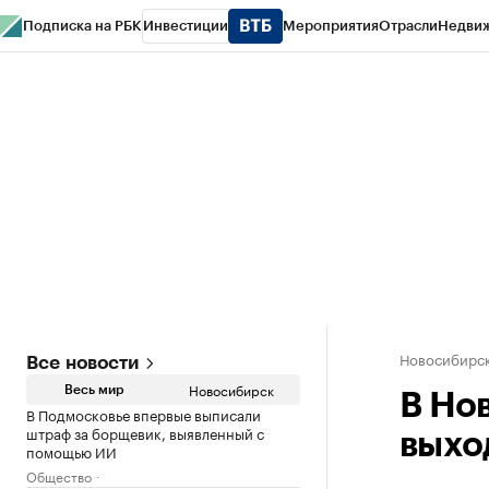
Подписка на РБК
Инвестиции
Мероприятия
Отрасли
Недви
РБК Курсы
РБК Life
Тренды
Визионеры
Национальные проекты
Горо
Спецпроекты СПб
Конференции СПб
Спецпроекты
Проверка конт
Новосибирс
Все новости
Новосибирск
Весь мир
В Но
В Подмосковье впервые выписали
штраф за борщевик, выявленный с
выхо
помощью ИИ
Общество