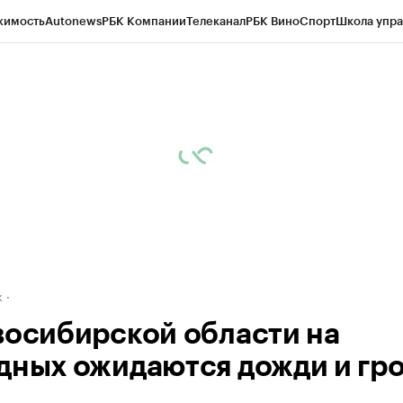
жимость
Autonews
РБК Компании
Телеканал
РБК Вино
Спорт
Школа упра
д
Стиль
Крипто
РБК Бизнес-среда
Дискуссионный клуб
Исследования
К
рагентов
Политика
Экономика
Бизнес
Технологии и медиа
Финансы
Рын
к
восибирской области на
дных ожидаются дожди и гр