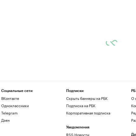
Социальные сети
Подписки
РБ
ВКонтакте
Скрыть баннеры на РБК
О 
Одноклассники
Подписка на РБК
Ко
Telegram
Корпоративная подписка
Ре
Дзен
Ра
Уведомления
RSS Новости
Др