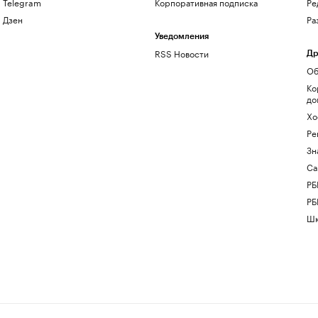
Telegram
Корпоративная подписка
Ре
Дзен
Ра
Уведомления
RSS Новости
Др
Об
Ко
до
Хо
Ре
Зн
Са
РБ
РБ
Шк