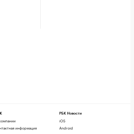
К
РБК Новости
компании
iOS
нтактная информация
Android