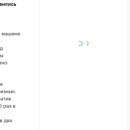
явились
й машине
од
ны
вно
я
жизнью.
ватив
0 раз в
в два