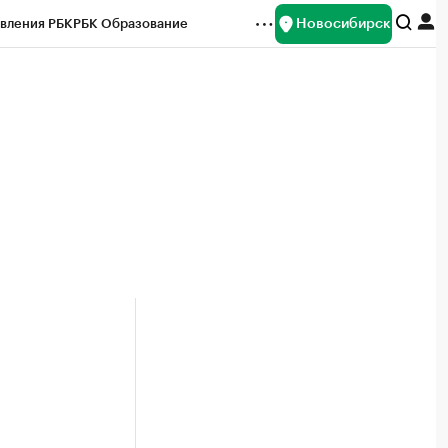
Новосибирск
вления РБК
РБК Образование
редитные рейтинги
Франшизы
Газета
ок наличной валюты