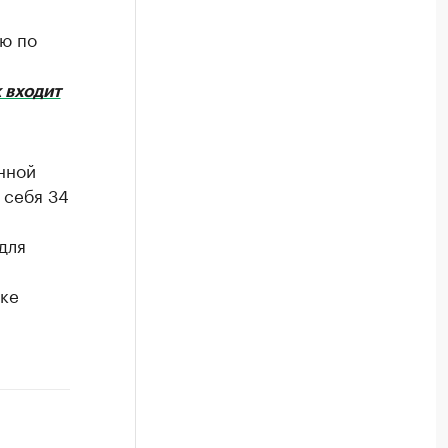
ью по
 входит
нной
 себя 34
для
рке