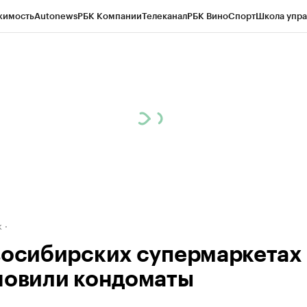
жимость
Autonews
РБК Компании
Телеканал
РБК Вино
Спорт
Школа упра
д
Стиль
Крипто
РБК Бизнес-среда
Дискуссионный клуб
Исследования
К
рагентов
Политика
Экономика
Бизнес
Технологии и медиа
Финансы
Рын
к
восибирских супермаркетах
новили кондоматы