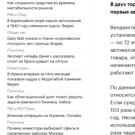
Как сохранить средства во времена
В двух то
нестабильности рынков
первые а
РБК и Сбер
В Баренцевом море нашли затонувшее
в 1942 году немецкое судно. Видео
Вендинго
Общество
установл
Daily Mail узнала о плане «королевских
— по 72 я
похорон» экс-принца Эндрю
автоматов
Политика
Эксперт «Альфа-Денег» рассказала,
товара, о
стоит ли брать кредит на отпуск
начинаютс
Инвестиции
работают 
В Иране впервые за пять месяцев
показали кадры с Моджтабой Хаменеи.
Видео
По данны
Политика
относится
Как облигационный долг помог решить
Если сред
задачи реального бизнеса. Кейсы
РБК и МСП Банк
103 раза 
Военная операция на Украине. Онлайн
год. Несм
Политика
использов
Почему инвесторы выбирают офисы в
раза чаще
оживленных районах Москвы