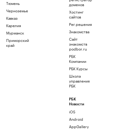
Тюмень
доменов
Черноземье
Хостинг
сайтов
Кавказ
Рег.решения
Карелия
Знакомства
Мурманск
Сайт
Приморский
знакомств
край
podbor.ru
РБК
Компании
РБК Курсы
Школа
управления
РБК
РБК
Новости
iOS
Android
AppGallery