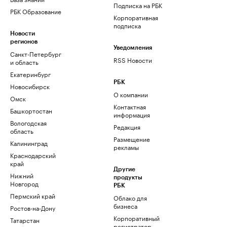
Подписка на РБК
РБК Образование
Корпоративная
подписка
Новости
регионов
Уведомления
Санкт-Петербург
RSS Новости
и область
Екатеринбург
РБК
Новосибирск
О компании
Омск
Контактная
Башкортостан
информация
Вологодская
Редакция
область
Размещение
Калининград
рекламы
Краснодарский
край
Другие
Нижний
продукты
Новгород
РБК
Пермский край
Облако для
бизнеса
Ростов-на-Дону
Корпоративный
Татарстан
регистратор