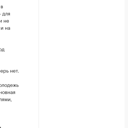
 в
 для
и не
 и на
од
ерь нет.
олодежь
новная
лями,
,