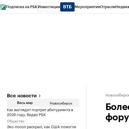
Подписка на РБК
Инвестиции
Мероприятия
Отрасли
Недви
РБК Курсы
РБК Life
Тренды
Визионеры
Национальные проекты
Горо
Спецпроекты СПб
Конференции СПб
Спецпроекты
Проверка конт
Новосибирс
Все новости
Новосибирск
Весь мир
Боле
Как выглядит портрет абитуриента в
2026 году. Видео РБК
фору
Общество
Экс-посол раскрыл, как США помогли