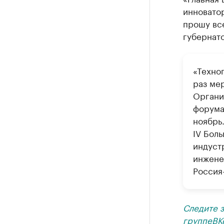
инновато
прошу все
губернат
«Техноп
раз мер
Органи
форума
ноябрь
IV Боль
индуст
инжене
Россия
Следите 
группе
ВК