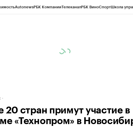
жимость
Autonews
РБК Компании
Телеканал
РБК Вино
Спорт
Школа упра
д
Стиль
Крипто
РБК Бизнес-среда
Дискуссионный клуб
Исследования
К
рагентов
Политика
Экономика
Бизнес
Технологии и медиа
Финансы
Рын
к
е 20 стран примут участие в
ме «Технопром» в Новосиби