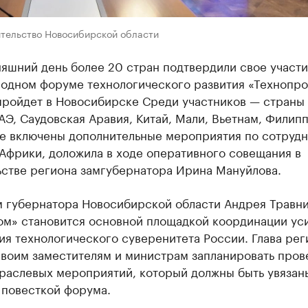
ительство Новосибирской области
яшний день более 20 стран подтвердили свое участи
одном форуме технологического развития «Технопро
пройдет в Новосибирске Среди участников — страны
Э, Саудовская Аравия, Китай, Мали, Вьетнам, Филип
же включены дополнительные мероприятия по сотруд
Африки, доложила в ходе оперативного совещания в
ьстве региона замгубернатора Ирина Мануйлова.
м губернатора Новосибирской области Андрея Травни
ом» становится основной площадкой координации ус
я технологического суверенитета России. Глава рег
своим заместителям и министрам запланировать пров
траслевых мероприятий, который должны быть увязан
 повесткой форума.