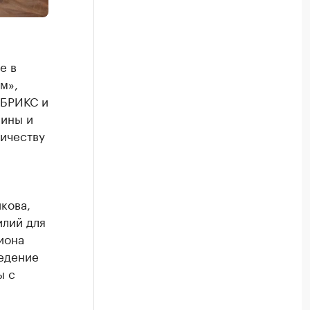
е в
м»,
 БРИКС и
пины и
ничеству
кова,
илий для
иона
едение
ы с