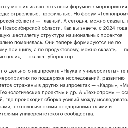
что у многих из вас есть свои форумные мероприятия
ода: отраслевые, профильные. Но форум «Технопром»
ской области — главный. А сегодня, можно сказать, 
я Новосибирской области. Как вы знаете, с 2024 года
щую шестилетку структура национальных проектов
ально поменялась. Они теперь формируются не по
му принципу, а по продуктовому, можно сказать, — п
е цели», — сказал губернатор.
т отдельного нацпроекта «Наука и университеты» теп
мероприятия по поддержке исследований, развитию
тетов отражены в других нацпроектах — «Кадры», «М
«Технологические проекты» и др. А «Технопром» — ос
й, где происходит сборка усилий между исследовате
рами, технологическими предпринимателями и
ителями университетского сообщества.
цель — выстраивание диалога между исследователями