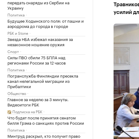
передать снаряды из Сербии на
Травнико
Украину
усилий д
Политика
Будущее Ходынского поля: от пашни и
аэродрома до города в городе
РБК и Stone
Звезда НБА избежал наказания за
незаконное ношение оружия
Спорт
Силы ПВО сбили 75 БПЛА над
регионами России за 12 часов
Политика
Погранслужба Финляндии пресекла
канал нелегальной миграции из
Прибалтики
Общество
Главное за неделю за 3 минуты.
Видеоитоги РБК
Подписка на РБК
Что будет после принятия сенатом
билля Грэма о санкциях против России
Политика
Минтруд раскрыл, кто получит право