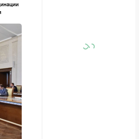
динации
и