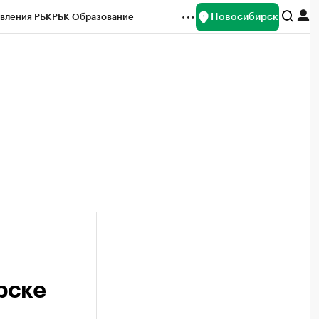
Новосибирск
вления РБК
РБК Образование
редитные рейтинги
Франшизы
Газета
ок наличной валюты
рске