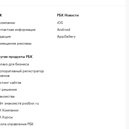
К
РБК Новости
компании
iOS
нтактная информация
Android
дакция
AppGallery
змещение рекламы
угие продукты РБК
лако для бизнеса
рпоративный регистратор
менов
стинг сайтов
г.решения
акомства
йт знакомств podbor.ru
К Компании
К Курсы
ола управления РБК