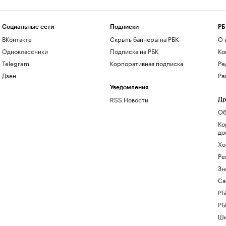
Социальные сети
Подписки
РБ
ВКонтакте
Скрыть баннеры на РБК
О 
Одноклассники
Подписка на РБК
Ко
Telegram
Корпоративная подписка
Ре
Дзен
Ра
Уведомления
RSS Новости
Др
Об
Ко
до
Хо
Ре
Зн
Са
РБ
РБ
Шк