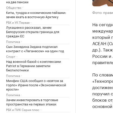
на две пенсии
Общество
Фото: прав
Киты, тундра и космические пейзажи:
зачем ехать в восточную Арктику
РБК и УК Первая
На сегодн
Лукашенко рассказал, зачем
междунар
Белоруссия открыла границы для
граждан ЕС
который 
Политика
АСЕАН (ОА
Сын Зинедина Зидана подписал
др.). Так
контракт с «Леганесом» на один год
России и 
Спорт
Над военной базой с комплексами
правител
Patriot в Германии заметили
беспилотники
По слова
Политика
«Технопр
Минфин США сообщил о «взятом за
горло» Иране после «Экономической
достижени
ярости»
поручил 
Политика
блоков о
Зачем инвестировать в торговые
пространства на первых этажах
основной
РБК и ПИК Серия плюс