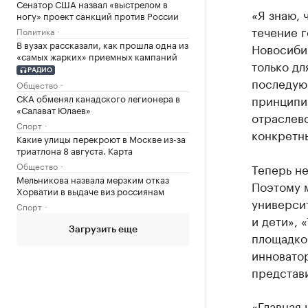
Сенатор США назвал «выстрелом в
«Я знаю, 
ногу» проект санкций против России
течение г
Политика
В вузах рассказали, как прошла одна из
Новосибир
«самых жарких» приемных кампаний
только дл
РАДИО
последую
Общество
СКА обменял канадского легионера в
принципи
«Салават Юлаев»
отраслево
Спорт
конкретны
Какие улицы перекроют в Москве из-за
триатлона 8 августа. Карта
Общество
Теперь не
Мельникова назвала мерзким отказ
Поэтому 
Хорватии в выдаче виз россиянам
универси
Спорт
и дети», 
Загрузить еще
площадко
инновато
представ
«Главная 