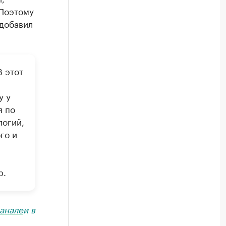
 Поэтому
 добавил
В этот
у у
я по
логий,
го и
р.
анале
и в