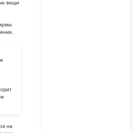
ые вещи
ирмы
ения.
ом
ходит
ым
ря на
гидов