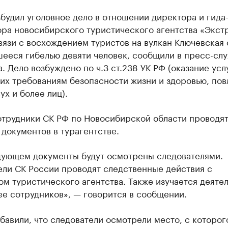
будил уголовное дело в отношении директора и гида
ора новосибирского туристического агентства «Экст
вязи с восхождением туристов на вулкан Ключевская 
шееся гибелью девяти человек, сообщили в пресс-сл
. Дело возбуждено по ч.3 ст.238 УК РФ (оказание услу
их требованиям безопасности жизни и здоровью, по
ух и более лиц).
отрудники СК РФ по Новосибирской области проводя
 документов в турагентстве.
дующем документы будут осмотрены следователями.
ели СК России проводят следственные действия с
м туристического агентства. Также изучается деяте
е сотрудников», — говорится в сообщении.
бавили, что следователи осмотрели место, с которог