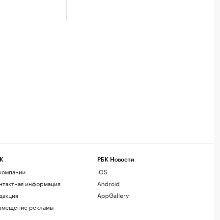
К
РБК Новости
компании
iOS
нтактная информация
Android
дакция
AppGallery
змещение рекламы