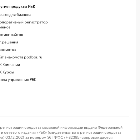
угие продукты РБК
лако для бизнеса
рпоративный регистратор
менов
стинг сайтов
г.решения
акомства
йт знакомств podbor.ru
К Компании
К Курсы
ола управления РБК
регистрации средства массовой информации выдано Федеральной
и сетевого издания «РБК» (свидетельство о регистрации средства
ор) 03.12.2021 за номером ЭЛ №ФС77-82385) сопровождаются