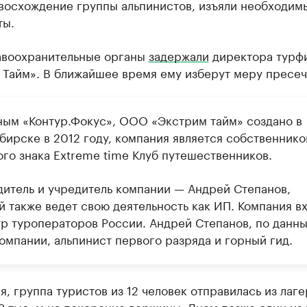
 восхождение группы альпинистов, изъяли необходим
ты.
авоохранительные органы
задержали
директора турф
 Тайм». В ближайшее время ему изберут меру пресеч
ным «Контур.Фокус», ООО «Экстрим тайм» создано в
бирске в 2012 году, компания является собственник
ого знака Extreme time Клуб путешественников.
дитель и учредитель компании — Андрей Степанов,
й также ведет свою деятельность как ИП. Компания в
тр туроператоров России. Андрей Степанов, по данн
омпании, альпинист первого разряда и горный гид.
я, группа туристов из 12 человек отправилась из лаге
3 тыс. м на покорение вершины. Днем позже один из 