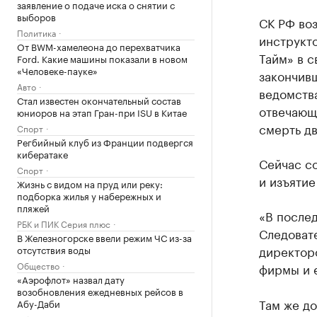
заявление о подаче иска о снятии с
выборов
СК РФ воз
Политика
инструкт
От BWM-хамелеона до перехватчика
Тайм» в с
Ford. Какие машины показали в новом
«Человеке-пауке»
закончив
Авто
ведомства
Стал известен окончательный состав
отвечающ
юниоров на этап Гран-при ISU в Китае
смерть дв
Спорт
Регбийный клуб из Франции подвергся
кибератаке
Сейчас с
Спорт
и изъятие
Жизнь с видом на пруд или реку:
подборка жилья у набережных и
пляжей
«В после
РБК и ПИК Серия плюс
Следоват
В Железногорске ввели режим ЧС из-за
директоро
отсутствия воды
Общество
фирмы и е
«Аэрофлот» назвал дату
возобновления ежедневных рейсов в
Там же до
Абу-Даби