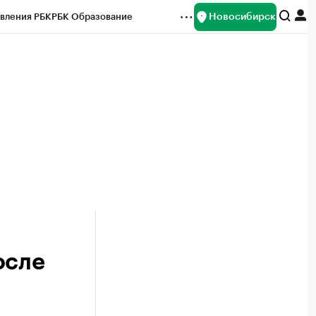
Новосибирск
вления РБК
РБК Образование
редитные рейтинги
Франшизы
Газета
ок наличной валюты
осле