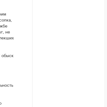
-
рим
сопка,
ужбе
г, не
влекших
т обыск
льность
о