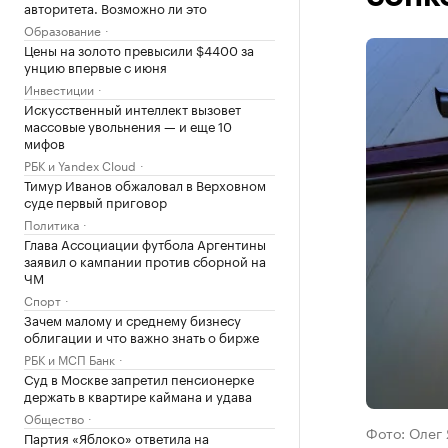
авторитета. Возможно ли это
Образование
Цены на золото превысили $4400 за
унцию впервые с июня
Инвестиции
Искусственный интеллект вызовет
массовые увольнения — и еще 10
мифов
РБК и Yandex Cloud
Тимур Иванов обжаловал в Верховном
суде первый приговор
Политика
Глава Ассоциации футбола Аргентины
заявил о кампании против сборной на
ЧМ
Спорт
Зачем малому и среднему бизнесу
облигации и что важно знать о бирже
РБК и МСП Банк
Суд в Москве запретил пенсионерке
держать в квартире каймана и удава
Общество
Фото: Олег 
Партия «Яблоко» ответила на