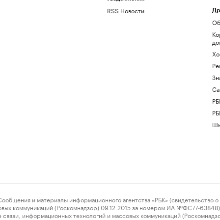
RSS Новости
Др
Об
Ко
до
Хо
Ре
Зн
Са
РБ
РБ
Шк
ения и материалы информационного агентства «РБК» (свидетельство о 
овых коммуникаций (Роскомнадзор) 09.12.2015 за номером ИА №ФС77-63848) 
 связи, информационных технологий и массовых коммуникаций (Роскомнадз