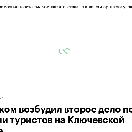
жимость
Autonews
РБК Компании
Телеканал
РБК Вино
Спорт
Школа упра
д
Стиль
Крипто
РБК Бизнес-среда
Дискуссионный клуб
Исследования
К
рагентов
Политика
Экономика
Бизнес
Технологии и медиа
Финансы
Рын
к
ком возбудил второе дело п
ли туристов на Ключевской
е