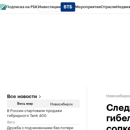
Подписка на РБК
Инвестиции
Мероприятия
Отрасли
Недви
РБК Курсы
РБК Life
Тренды
Визионеры
Национальные проекты
Горо
Спецпроекты СПб
Конференции СПб
Спецпроекты
Проверка конт
Новосибирс
Все новости
Новосибирск
Весь мир
След
В России стартовали продажи
гибридного Tank 400
гибе
Авто
Дружба с подчиненными без потери
сопк