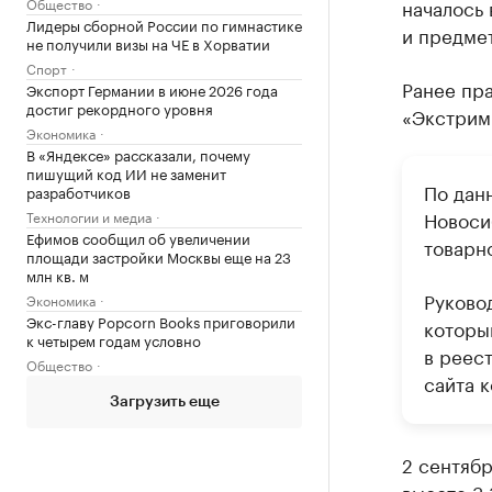
Общество
началось
Лидеры сборной России по гимнастике
и предме
не получили визы на ЧЕ в Хорватии
Спорт
Ранее пр
Экспорт Германии в июне 2026 года
достиг рекордного уровня
«Экстрим
Экономика
В «Яндексе» рассказали, почему
пишущий код ИИ не заменит
По дан
разработчиков
Новоси
Технологии и медиа
Ефимов сообщил об увеличении
товарн
площади застройки Москвы еще на 23
млн кв. м
Руково
Экономика
Экс-главу Popcorn Books приговорили
которы
к четырем годам условно
в реес
Общество
сайта к
Загрузить еще
2 сентябр
высоте 3,