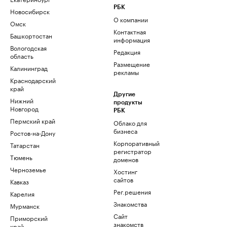
РБК
Новосибирск
О компании
Омск
Контактная
Башкортостан
информация
Вологодская
Редакция
область
Размещение
Калининград
рекламы
Краснодарский
край
Другие
Нижний
продукты
Новгород
РБК
Пермский край
Облако для
бизнеса
Ростов-на-Дону
Корпоративный
Татарстан
регистратор
Тюмень
доменов
Черноземье
Хостинг
сайтов
Кавказ
Рег.решения
Карелия
Знакомства
Мурманск
Сайт
Приморский
знакомств
край