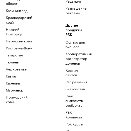
Редакция
область
Размещение
Калининград
рекламы
Краснодарский
край
Другие
Нижний
продукты
Новгород
РБК
Пермский край
Облако для
бизнеса
Ростов-на-Дону
Корпоративный
Татарстан
регистратор
Тюмень
доменов
Черноземье
Хостинг
сайтов
Кавказ
Рег.решения
Карелия
Знакомства
Мурманск
Сайт
Приморский
знакомств
край
podbor.ru
РБК
Компании
РБК Курсы
Школа