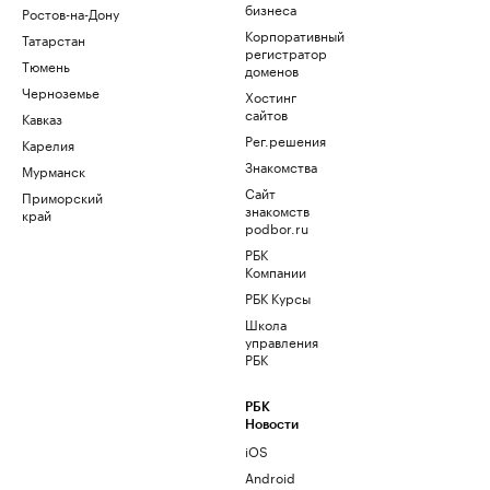
бизнеса
Ростов-на-Дону
Корпоративный
Татарстан
регистратор
Тюмень
доменов
Черноземье
Хостинг
сайтов
Кавказ
Рег.решения
Карелия
Знакомства
Мурманск
Сайт
Приморский
знакомств
край
podbor.ru
РБК
Компании
РБК Курсы
Школа
управления
РБК
РБК
Новости
iOS
Android