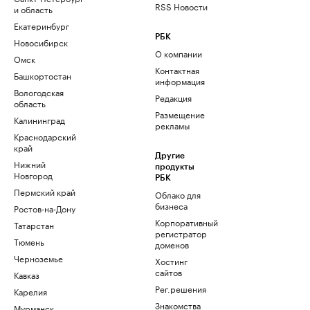
RSS Новости
и область
Екатеринбург
РБК
Новосибирск
О компании
Омск
Контактная
Башкортостан
информация
Вологодская
Редакция
область
Размещение
Калининград
рекламы
Краснодарский
край
Другие
Нижний
продукты
Новгород
РБК
Пермский край
Облако для
бизнеса
Ростов-на-Дону
Корпоративный
Татарстан
регистратор
Тюмень
доменов
Черноземье
Хостинг
сайтов
Кавказ
Рег.решения
Карелия
Знакомства
Мурманск