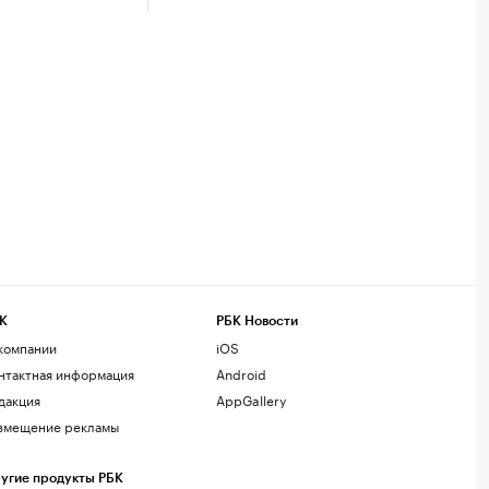
К
РБК Новости
компании
iOS
нтактная информация
Android
дакция
AppGallery
змещение рекламы
угие продукты РБК