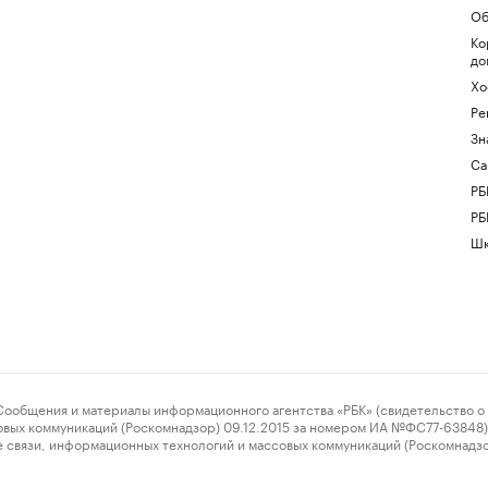
Об
Ко
до
Хо
Ре
Зн
Са
РБ
РБ
Шк
ения и материалы информационного агентства «РБК» (свидетельство о 
овых коммуникаций (Роскомнадзор) 09.12.2015 за номером ИА №ФС77-63848) 
 связи, информационных технологий и массовых коммуникаций (Роскомнадз