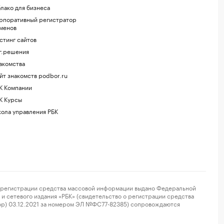
лако для бизнеса
рпоративный регистратор
менов
стинг сайтов
г.решения
акомства
йт знакомств podbor.ru
К Компании
К Курсы
ола управления РБК
регистрации средства массовой информации выдано Федеральной
и сетевого издания «РБК» (свидетельство о регистрации средства
ор) 03.12.2021 за номером ЭЛ №ФС77-82385) сопровождаются