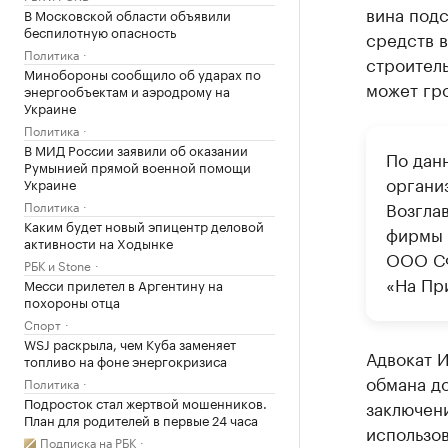
вина подс
В Московской области объявили
беспилотную опасность
средств в
Политика
строитель
Минобороны сообщило об ударах по
может гро
энергообъектам и аэродрому на
Украине
Политика
В МИД России заявили об оказании
По данн
Румынией прямой военной помощи
органи
Украине
Возгла
Политика
Каким будет новый эпицентр деловой
фирмы 
активности на Ходынке
ООО С
РБК и Stone
«На Пр
Месси прилетел в Аргентину на
похороны отца
Спорт
WSJ раскрыла, чем Куба заменяет
Адвокат 
топливо на фоне энергокризиса
обмана д
Политика
Подросток стал жертвой мошенников.
заключен
План для родителей в первые 24 часа
использов
Подписка на РБК