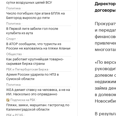
сутки воздушных целей ВСУ
Директор
Политика
договоры 
Число погибших при атаке БПЛА на
Белгород выросло до пяти
Прокурат
Политика
В Первой лиге забили гол после
и передал
кульбита из аута
финансов
Спорт
привлече
В АТОР сообщили, что туристы из
России не жаловались на пляжи Аланьи
многоэта
Общество
Как работает крупнейшая товарно-
«По верси
сырьевая биржа страны
руководит
РБК и Петербургская Биржа
долевом 
Армия России ударила по НПЗ в
Сумской области
недвижим
Политика
займа де
IKEA делает ставку на человека, а не на
в долево
ИИ. Насколько это оправданно
Подписка на РБК
Новосиби
Пляжи, замки, марципан: гастрогид по
Калининградской области
В результ
РБК и РСХБ