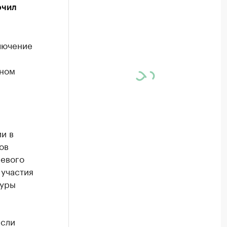
ючил
лючение
нном
и в
ов
левого
 участия
туры
Если