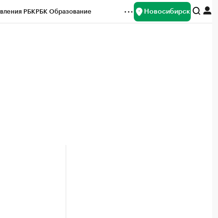
Новосибирск
вления РБК
РБК Образование
редитные рейтинги
Франшизы
Газета
ок наличной валюты