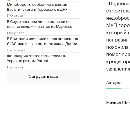
«Подписа
Минобороны сообщило о взятии
Васютинского и Торецкого в ДНР
строител
Политика
недоброс
В Сеуте оценили число оставшихся
МУП горо
нелегальных мигрантов из Марокко
который 
Общество
В Британии изменили энергопроект на
направил 
£430 млн из-за «могилы» эльфа Добби
пояснила 
Экономика
помог гр
Финляндия отказалась передать
кредитора
Украине ракеты Patriot
Политика
заявления
Загрузить еще
Авторы
Михаил Шес