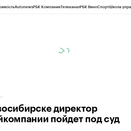
жимость
Autonews
РБК Компании
Телеканал
РБК Вино
Спорт
Школа упра
д
Стиль
Крипто
РБК Бизнес-среда
Дискуссионный клуб
Исследования
К
рагентов
Политика
Экономика
Бизнес
Технологии и медиа
Финансы
Рын
к
восибирске директор
йкомпании пойдет под суд