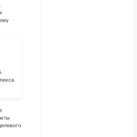
х
м
 ему
.
лекса
в
акты
целевого