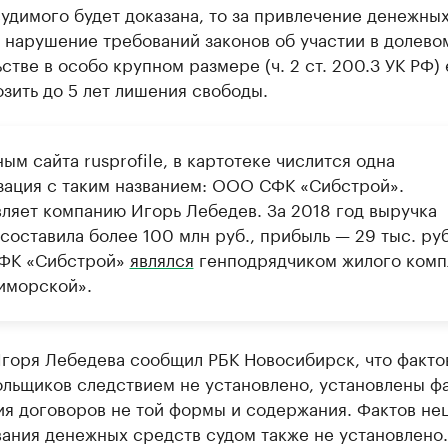
удимого будет доказана, то за привлечение денежны
 нарушение требований законов об участии в долево
стве в особо крупном размере (ч. 2 ст. 200.3 УК РФ)
зить до 5 лет лишения свободы.
ым сайта rusprofile, в картотеке числится одна
зация с таким названием: ООО СФК «Сибстрой».
вляет компанию Игорь Лебедев. За 2018 год выручка
составила более 100 млн руб., прибыль — 29 тыс. руб
ФК «Сибстрой»
являлся
генподрядчиком жилого комп
иморской».
Игоря Лебедева сообщил РБК Новосибирск, что факто
ольщиков следствием не установлено, установлены ф
ия договоров не той формы и содержания. Фактов не
ания денежных средств судом также не установлено.