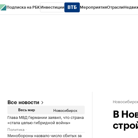
Подписка на РБК
Инвестиции
Мероприятия
Отрасли
Недви
РБК Курсы
РБК Life
Тренды
Визионеры
Национальные проекты
Горо
Спецпроекты СПб
Конференции СПб
Спецпроекты
Проверка конт
Новосибирс
Все новости
Новосибирск
Весь мир
В Но
Глава МВД Германии заявил, что страна
«стала целью гибридной войны»
стро
Политика
Минобороны назвало число сбитых за