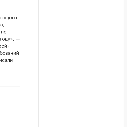
ляющего
а,
 не
году», —
рой»
ебований
исали