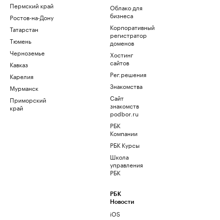
Пермский край
Облако для
бизнеса
Ростов-на-Дону
Корпоративный
Татарстан
регистратор
Тюмень
доменов
Черноземье
Хостинг
сайтов
Кавказ
Рег.решения
Карелия
Знакомства
Мурманск
Сайт
Приморский
знакомств
край
podbor.ru
РБК
Компании
РБК Курсы
Школа
управления
РБК
РБК
Новости
iOS