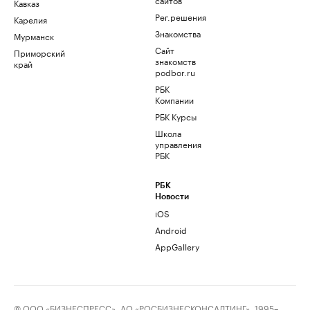
Кавказ
Рег.решения
Карелия
Знакомства
Мурманск
Сайт
Приморский
знакомств
край
podbor.ru
РБК
Компании
РБК Курсы
Школа
управления
РБК
РБК
Новости
iOS
Android
AppGallery
© ООО «БИЗНЕСПРЕСС», АО «РОСБИЗНЕСКОНСАЛТИНГ», 1995–