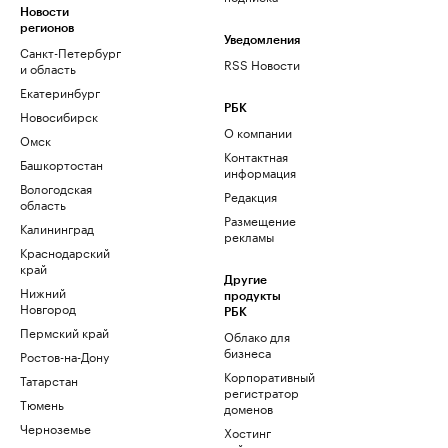
Новости
регионов
Уведомления
Санкт-Петербург
RSS Новости
и область
Екатеринбург
РБК
Новосибирск
О компании
Омск
Контактная
Башкортостан
информация
Вологодская
Редакция
область
Размещение
Калининград
рекламы
Краснодарский
край
Другие
Нижний
продукты
Новгород
РБК
Пермский край
Облако для
бизнеса
Ростов-на-Дону
Корпоративный
Татарстан
регистратор
Тюмень
доменов
Черноземье
Хостинг
сайтов