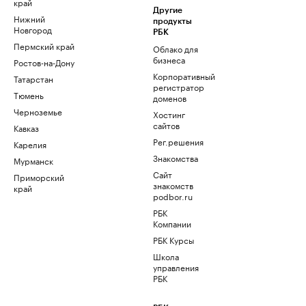
край
Другие
Нижний
продукты
Новгород
РБК
Пермский край
Облако для
бизнеса
Ростов-на-Дону
Корпоративный
Татарстан
регистратор
Тюмень
доменов
Черноземье
Хостинг
сайтов
Кавказ
Рег.решения
Карелия
Знакомства
Мурманск
Сайт
Приморский
знакомств
край
podbor.ru
РБК
Компании
РБК Курсы
Школа
управления
РБК