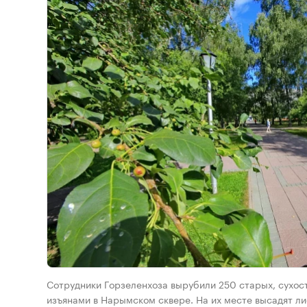
Сотрудники Горзеленхоза вырубили 250 старых, сухост
изъянами в Нарымском сквере. На их месте высадят л