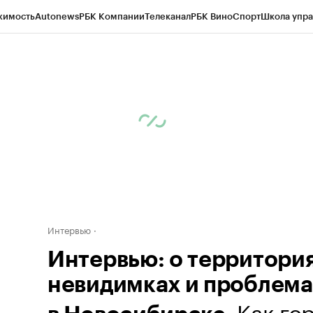
жимость
Autonews
РБК Компании
Телеканал
РБК Вино
Спорт
Школа упра
д
Стиль
Крипто
РБК Бизнес-среда
Дискуссионный клуб
Исследования
К
рагентов
Политика
Экономика
Бизнес
Технологии и медиа
Финансы
Рын
Интервью
Интервью: о территория
невидимках и проблема
. Как го