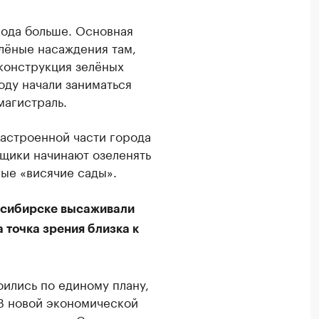
рода больше. Основная
елёные насаждения там,
еконструкция зелёных
оду начали заниматься
магистраль.
застроенной части города
щики начинают озеленять
ые «висячие сады».
восибирске высаживали
а точка зрения близка к
оились по единому плану,
В новой экономической