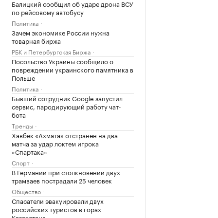
Балицкий сообщил об ударе дрона ВСУ
по рейсовому автобусу
Политика
Зачем экономике России нужна
товарная биржа
РБК и Петербургская Биржа
Посольство Украины сообщило о
повреждении украинского памятника в
Польше
Политика
Бывший сотрудник Google запустил
сервис, пародирующий работу чат-
бота
Тренды
Хавбек «Ахмата» отстранен на два
матча за удар локтем игрока
«Спартака»
Спорт
В Германии при столкновении двух
трамваев пострадали 25 человек
Общество
Спасатели эвакуировали двух
российских туристов в горах
Казахстана