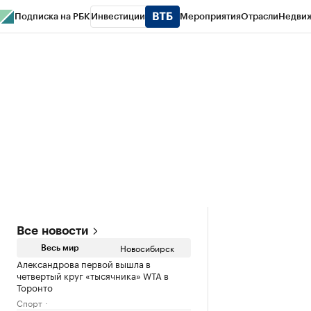
Подписка на РБК
Инвестиции
Мероприятия
Отрасли
Недви
РБК Курсы
РБК Life
Тренды
Визионеры
Национальные проекты
Горо
Спецпроекты СПб
Конференции СПб
Спецпроекты
Проверка конт
Все новости
Новосибирск
Весь мир
Александрова первой вышла в
четвертый круг «тысячника» WTA в
Торонто
Спорт