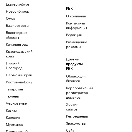
Екатеринбург
РБК
Новосибирск
О компании
Омск
Контактная
Башкортостан
информация
Вологодская
Редакция
область
Размещение
Калининград
рекламы
Краснодарский
край
Другие
Нижний
продукты
Новгород
РБК
Пермский край
Облако для
бизнеса
Ростов-на-Дону
Корпоративный
Татарстан
регистратор
Тюмень
доменов
Черноземье
Хостинг
сайтов
Кавказ
Рег.решения
Карелия
Знакомства
Мурманск
Сайт
Приморский