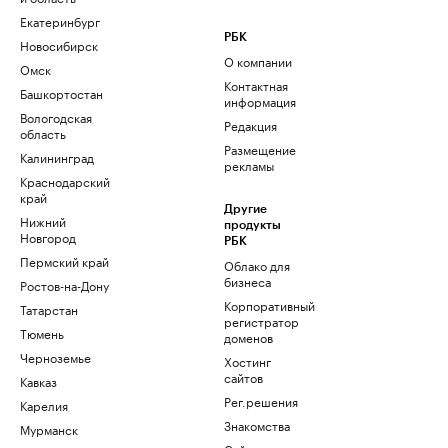
Екатеринбург
РБК
Новосибирск
О компании
Омск
Контактная
Башкортостан
информация
Вологодская
Редакция
область
Размещение
Калининград
рекламы
Краснодарский
край
Другие
Нижний
продукты
Новгород
РБК
Пермский край
Облако для
бизнеса
Ростов-на-Дону
Корпоративный
Татарстан
регистратор
Тюмень
доменов
Черноземье
Хостинг
сайтов
Кавказ
Рег.решения
Карелия
Знакомства
Мурманск