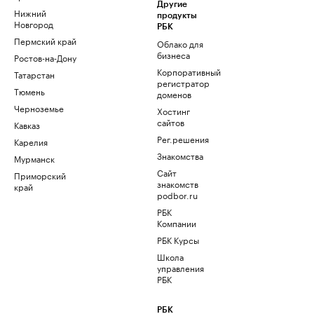
Другие
Нижний
продукты
Новгород
РБК
Пермский край
Облако для
бизнеса
Ростов-на-Дону
Корпоративный
Татарстан
регистратор
Тюмень
доменов
Черноземье
Хостинг
сайтов
Кавказ
Рег.решения
Карелия
Знакомства
Мурманск
Сайт
Приморский
знакомств
край
podbor.ru
РБК
Компании
РБК Курсы
Школа
управления
РБК
РБК