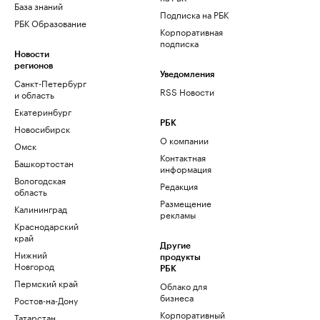
База знаний
Подписка на РБК
РБК Образование
Корпоративная
подписка
Новости
регионов
Уведомления
Санкт-Петербург
RSS Новости
и область
Екатеринбург
РБК
Новосибирск
О компании
Омск
Контактная
Башкортостан
информация
Вологодская
Редакция
область
Размещение
Калининград
рекламы
Краснодарский
край
Другие
Нижний
продукты
Новгород
РБК
Пермский край
Облако для
бизнеса
Ростов-на-Дону
Корпоративный
Татарстан