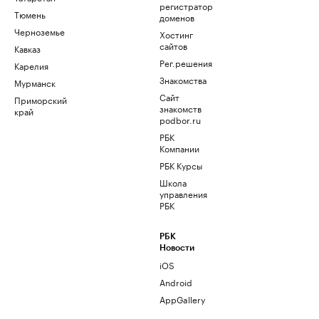
регистратор
Тюмень
доменов
Черноземье
Хостинг
сайтов
Кавказ
Рег.решения
Карелия
Знакомства
Мурманск
Сайт
Приморский
знакомств
край
podbor.ru
РБК
Компании
РБК Курсы
Школа
управления
РБК
РБК
Новости
iOS
Android
AppGallery