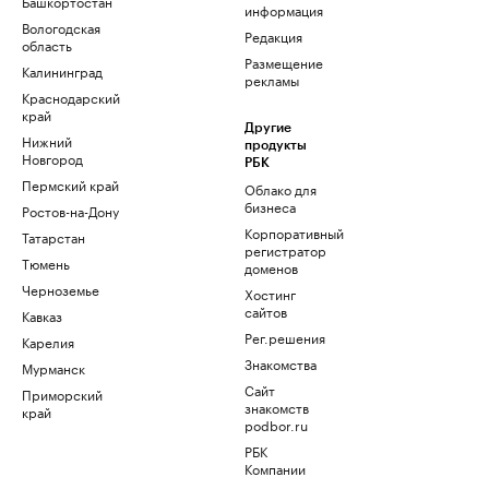
Башкортостан
информация
Вологодская
Редакция
область
Размещение
Калининград
рекламы
Краснодарский
край
Другие
Нижний
продукты
Новгород
РБК
Пермский край
Облако для
бизнеса
Ростов-на-Дону
Корпоративный
Татарстан
регистратор
Тюмень
доменов
Черноземье
Хостинг
сайтов
Кавказ
Рег.решения
Карелия
Знакомства
Мурманск
Сайт
Приморский
знакомств
край
podbor.ru
РБК
Компании