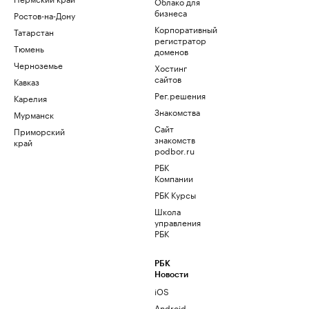
Облако для
бизнеса
Ростов-на-Дону
Корпоративный
Татарстан
регистратор
Тюмень
доменов
Черноземье
Хостинг
сайтов
Кавказ
Рег.решения
Карелия
Знакомства
Мурманск
Сайт
Приморский
знакомств
край
podbor.ru
РБК
Компании
РБК Курсы
Школа
управления
РБК
РБК
Новости
iOS
Android