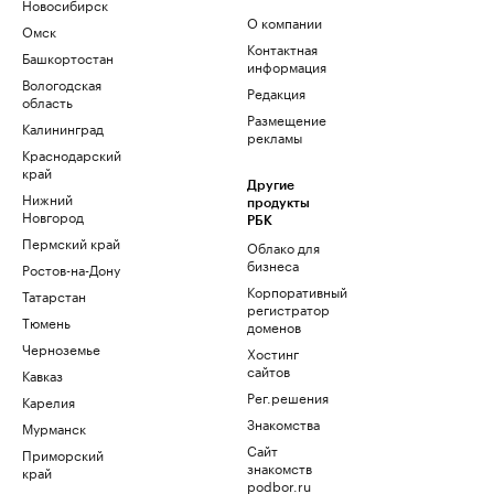
Новосибирск
О компании
Омск
Контактная
Башкортостан
информация
Вологодская
Редакция
область
Размещение
Калининград
рекламы
Краснодарский
край
Другие
Нижний
продукты
Новгород
РБК
Пермский край
Облако для
бизнеса
Ростов-на-Дону
Корпоративный
Татарстан
регистратор
Тюмень
доменов
Черноземье
Хостинг
сайтов
Кавказ
Рег.решения
Карелия
Знакомства
Мурманск
Сайт
Приморский
знакомств
край
podbor.ru