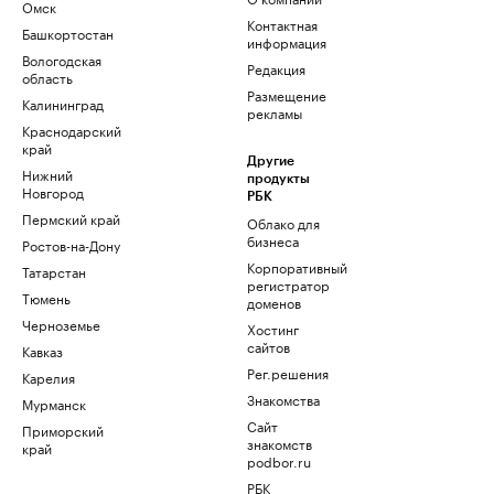
Омск
Контактная
Башкортостан
информация
Вологодская
Редакция
область
Размещение
Калининград
рекламы
Краснодарский
край
Другие
Нижний
продукты
Новгород
РБК
Пермский край
Облако для
бизнеса
Ростов-на-Дону
Корпоративный
Татарстан
регистратор
Тюмень
доменов
Черноземье
Хостинг
сайтов
Кавказ
Рег.решения
Карелия
Знакомства
Мурманск
Сайт
Приморский
знакомств
край
podbor.ru
РБК