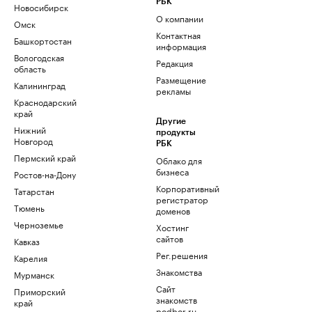
РБК
Новосибирск
О компании
Омск
Контактная
Башкортостан
информация
Вологодская
Редакция
область
Размещение
Калининград
рекламы
Краснодарский
край
Другие
Нижний
продукты
Новгород
РБК
Пермский край
Облако для
бизнеса
Ростов-на-Дону
Корпоративный
Татарстан
регистратор
Тюмень
доменов
Черноземье
Хостинг
сайтов
Кавказ
Рег.решения
Карелия
Знакомства
Мурманск
Сайт
Приморский
знакомств
край
podbor.ru