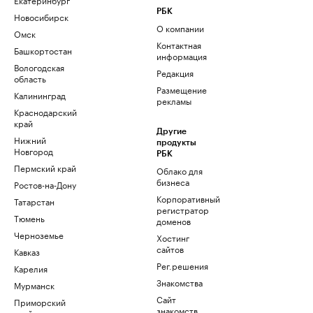
РБК
Новосибирск
О компании
Омск
Контактная
Башкортостан
информация
Вологодская
Редакция
область
Размещение
Калининград
рекламы
Краснодарский
край
Другие
Нижний
продукты
Новгород
РБК
Пермский край
Облако для
бизнеса
Ростов-на-Дону
Корпоративный
Татарстан
регистратор
Тюмень
доменов
Черноземье
Хостинг
сайтов
Кавказ
Рег.решения
Карелия
Знакомства
Мурманск
Сайт
Приморский
знакомств
край