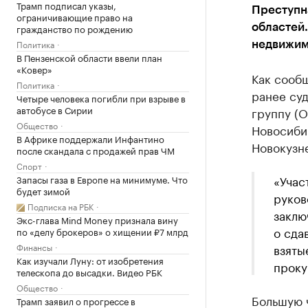
Трамп подписал указы,
Преступн
ограничивающие право на
гражданство по рождению
областей.
Политика
недвижим
В Пензенской области ввели план
«Ковер»
Как сооб
Политика
ранее су
Четыре человека погибли при взрыве в
автобусе в Сирии
группу (О
Общество
Новосибир
В Африке поддержали Инфантино
Новокузне
после скандала с продажей прав ЧМ
Спорт
«Учас
Запасы газа в Европе на минимуме. Что
будет зимой
руков
Подписка на РБК
заклю
Экс-глава Mind Money признала вину
о сда
по «делу брокеров» о хищении ₽7 млрд
Финансы
взяты
Как изучали Луну: от изобретения
проку
телескопа до высадки. Видео РБК
Общество
Большую ч
Трамп заявил о прогрессе в