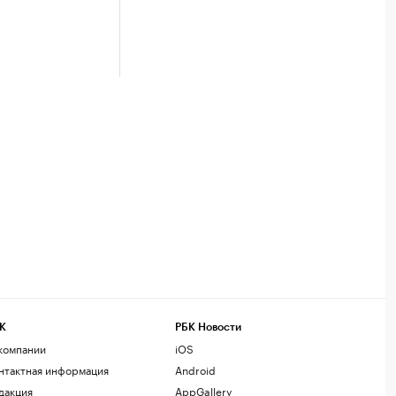
К
РБК Новости
компании
iOS
нтактная информация
Android
дакция
AppGallery