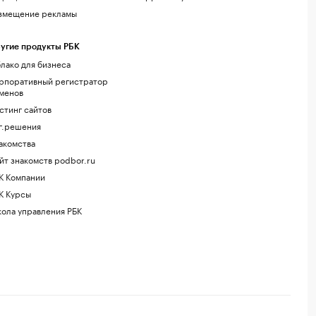
змещение рекламы
угие продукты РБК
лако для бизнеса
рпоративный регистратор
менов
стинг сайтов
г.решения
акомства
йт знакомств podbor.ru
К Компании
К Курсы
ола управления РБК