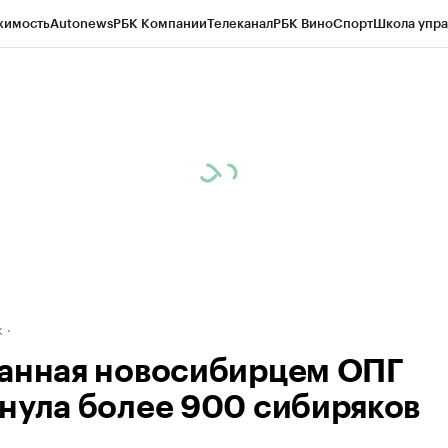
жимость
Autonews
РБК Компании
Телеканал
РБК Вино
Спорт
Школа упра
д
Стиль
Крипто
РБК Бизнес-среда
Дискуссионный клуб
Исследования
К
рагентов
Политика
Экономика
Бизнес
Технологии и медиа
Финансы
Рын
к
анная новосибирцем ОПГ
нула более 900 сибиряков