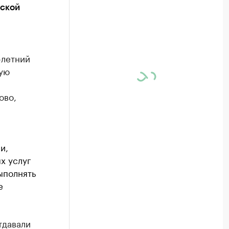
вской
-летний
ую
ово,
и,
х услуг
ыполнять
е
тдавали