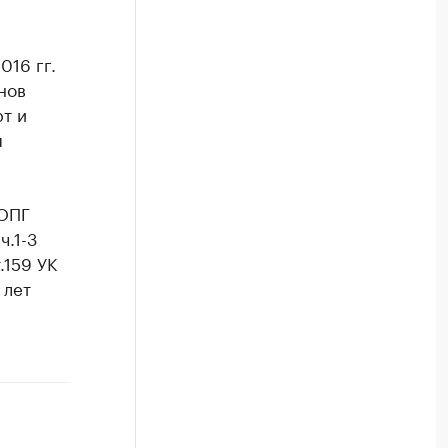
016 гг.
нов
т и
я
 ОПГ
.1-3
.159 УК
 лет