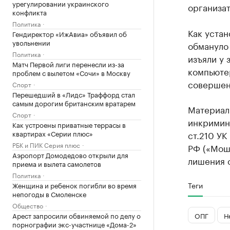
урегулировании украинского
организат
конфликта
Политика
Как устан
Гендиректор «ИжАвиа» объявил об
увольнении
обмануло
Политика
изъяли у 
Матч Первой лиги перенесли из-за
компьюте
проблем с вылетом «Сочи» в Москву
совершен
Спорт
Перешедший в «Лидс» Траффорд стал
самым дорогим британским вратарем
Материал
Спорт
инкримин
Как устроены приватные террасы в
квартирах «Серии плюс»
ст.210 УК
РБК и ПИК Серия плюс
РФ («Моше
Аэропорт Домодедово открыли для
лишения 
приема и вылета самолетов
Политика
Теги
Женщина и ребенок погибли во время
непогоды в Смоленске
Общество
ОПГ
Н
Арест запросили обвиняемой по делу о
порнографии экс-участнице «Дома-2»