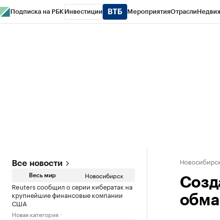
Подписка на РБК
Инвестиции
Мероприятия
Отрасли
Недви
РБК Курсы
РБК Life
Тренды
Визионеры
Национальные проекты
Горо
Спецпроекты СПб
Конференции СПб
Спецпроекты
Проверка конт
Новосибирс
Все новости
Новосибирск
Весь мир
Созд
Reuters сообщил о серии кибератак на
крупнейшие финансовые компании
обма
США
Новая категория