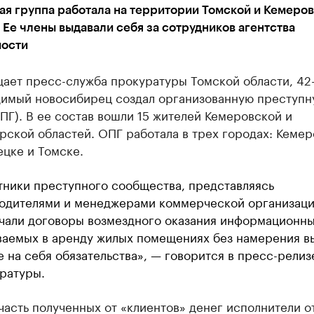
ая группа работала на территории Томской и Кемеро
 Ее члены выдавали себя за сотрудников агентства
ости
щает пресс-служба прокуратуры Томской области, 42
димый новосибирец создал организованную преступн
ПГ). В ее состав вошли 15 жителей Кемеровской и
ской областей. ОПГ работала в трех городах: Кемер
цке и Томске.
тники преступного сообщества, представляясь
одителями и менеджерами коммерческой организаци
чали договоры возмездного оказания информационны
ваемых в аренду жилых помещениях без намерения в
е на себя обязательства», — говорится в пресс-релиз
ратуры.
асть полученных от «клиентов» денег исполнители о