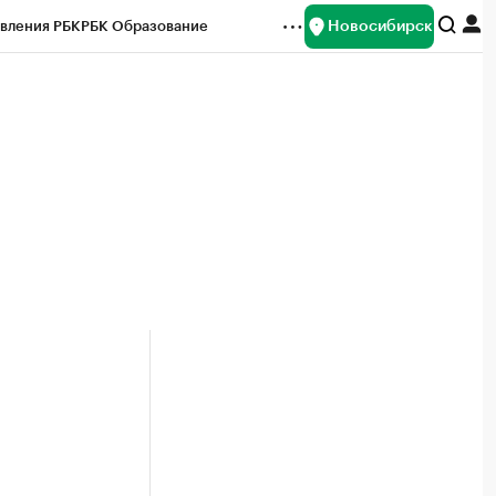
Новосибирск
вления РБК
РБК Образование
редитные рейтинги
Франшизы
Газета
ок наличной валюты