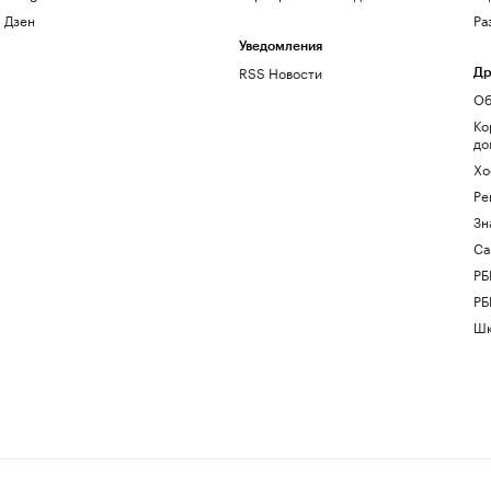
Дзен
Ра
Уведомления
RSS Новости
Др
Об
Ко
до
Хо
Ре
Зн
Са
РБ
РБ
Шк