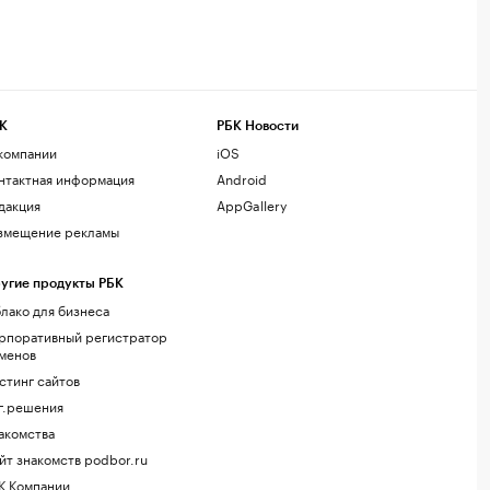
К
РБК Новости
компании
iOS
нтактная информация
Android
дакция
AppGallery
змещение рекламы
угие продукты РБК
лако для бизнеса
рпоративный регистратор
менов
стинг сайтов
г.решения
акомства
йт знакомств podbor.ru
К Компании