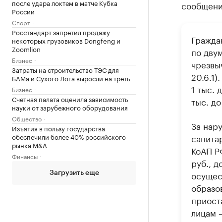
после удара локтем в матче Кубка
сообщени
России
Спорт
Росстандарт запретил продажу
Гражда
некоторых грузовиков Dongfeng и
Zoomlion
по дву
Бизнес
чрезвы
Затраты на строительство ТЭС для
20.6.1
БАМа и Сухого Лога выросли на треть
1 тыс. 
Бизнес
Счетная палата оценила зависимость
тыс. до
науки от зарубежного оборудования
Общество
За нар
Изъятия в пользу государства
обеспечили более 40% российского
санита
рынка M&A
КоАП РФ
Финансы
руб., д
осущес
Загрузить еще
образов
приост
лицам 