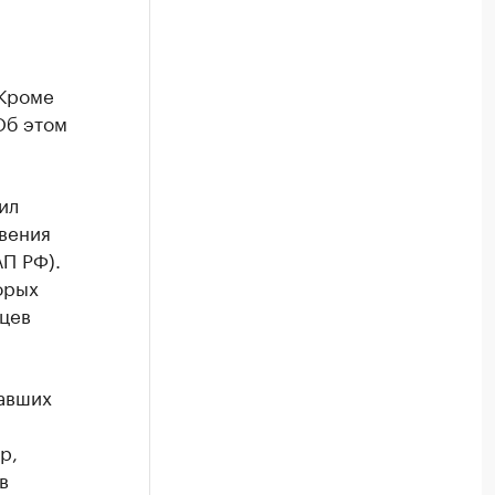
 Кроме
Об этом
ил
вения
АП РФ).
орых
ьцев
хавших
р,
в