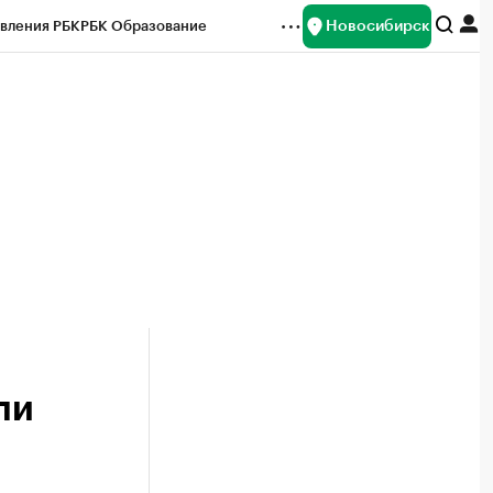
Новосибирск
вления РБК
РБК Образование
редитные рейтинги
Франшизы
Газета
ок наличной валюты
ли