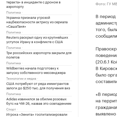
теракта» в инциденте с дроном в
Фото: ГУ М
аэропорту
Политика
В период
Украина признала угрозой
нацбезопасности актрису из сериала
админист
«СашаТаня»
того, бы
Политика
сообщили
Reuters раскрыл одну из крупнейших
уступок Ирану в конфликте с США
Политика
Правоохр
Три российских аэропорта закрыли для
поведения
полетов
(20.6.1 К
Политика
В Кировск
Wildberries начала подготовку к
запуску собственного мессенджера
было орга
Технологии и медиа
составили
США потребуют от ряда иммигрантов
залоги до $250 тыс. для получения виз
«В период
Политика
Adidas извинился за обилие розовых
на терри
бутс на ЧМ-26, назвав это совпадением
граждана
Спорт
выявлено
Игрока «Зенита» госпитализировали