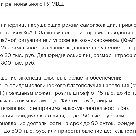
и регионального ГУ МВД.
н и юрлиц, нарушающих режим самоизоляции, привл
м статьям КоАП. За «невыполнение правил поведения 
чайной ситуации или угрозе ее возникновения» (КоА
). Максимальное наказание за данное нарушение — шт
до 30 тыс. руб. Для юридических лиц размер штрафа 
 300 тыс. руб.
ушение законодательства в области обеспечения
рно-эпидемиологического благополучия населения (ст
) гражданам может грозить штраф от 15 тыс. до 45 т
олжностным лицам — до 150 тыс. руб., лицам,
твляющих предпринимательскую деятельность без
ания юридического лица, — до 150 тыс. руб. или
ановление деятельности на срок до 90 суток, юриди
— до 500 тыс. руб. или приостановление деятельност