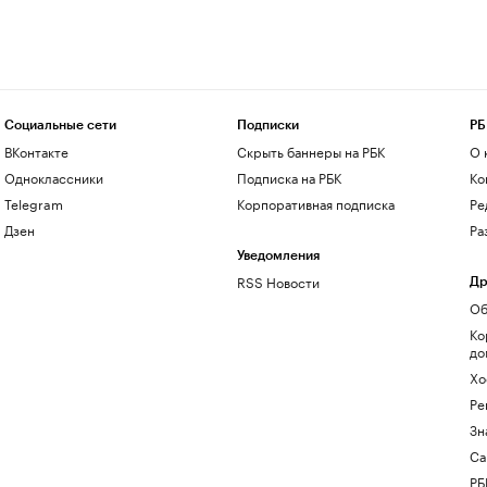
Социальные сети
Подписки
РБ
ВКонтакте
Скрыть баннеры на РБК
О 
Одноклассники
Подписка на РБК
Ко
Telegram
Корпоративная подписка
Ре
Дзен
Ра
Уведомления
RSS Новости
Др
Об
Ко
до
Хо
Ре
Зн
Са
РБ