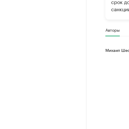
срок д
санкци
Авторы
Михаил Шес