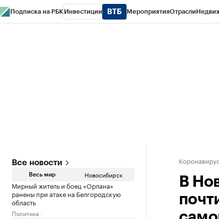
Подписка на РБК
Инвестиции
Мероприятия
Отрасли
Недви
РБК Курсы
РБК Life
Тренды
Визионеры
Национальные проекты
Горо
Спецпроекты СПб
Конференции СПб
Спецпроекты
Проверка конт
Коронавиру
Все новости
Новосибирск
Весь мир
В Но
Мирный житель и боец «Орлана»
ранены при атаке на Белгородскую
почт
область
Политика
само