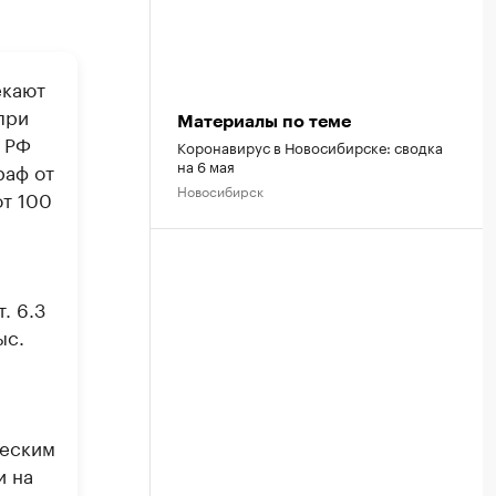
екают
при
Материалы по теме
П РФ
Коронавирус в Новосибирске: сводка
на 6 мая
раф от
Новосибирск
от 100
. 6.3
ыс.
ческим
и на