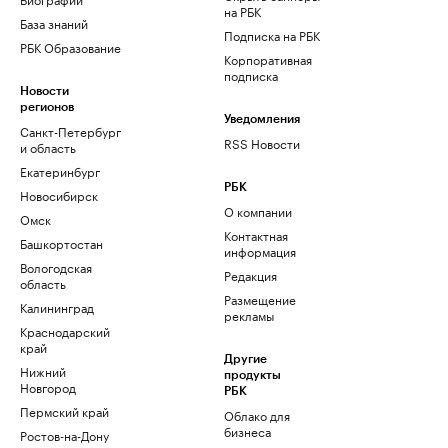
на РБК
База знаний
Подписка на РБК
РБК Образование
Корпоративная
подписка
Новости
регионов
Уведомления
Санкт-Петербург
RSS Новости
и область
Екатеринбург
РБК
Новосибирск
О компании
Омск
Контактная
Башкортостан
информация
Вологодская
Редакция
область
Размещение
Калининград
рекламы
Краснодарский
край
Другие
Нижний
продукты
Новгород
РБК
Пермский край
Облако для
бизнеса
Ростов-на-Дону