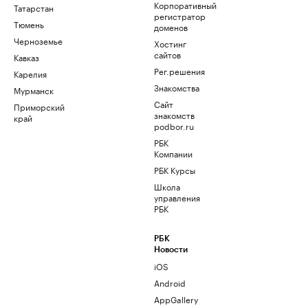
Корпоративный
Татарстан
регистратор
Тюмень
доменов
Черноземье
Хостинг
сайтов
Кавказ
Рег.решения
Карелия
Знакомства
Мурманск
Сайт
Приморский
знакомств
край
podbor.ru
РБК
Компании
РБК Курсы
Школа
управления
РБК
РБК
Новости
iOS
Android
AppGallery