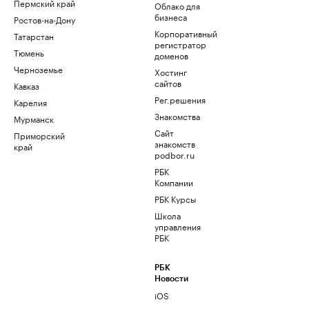
Пермский край
Облако для
бизнеса
Ростов-на-Дону
Корпоративный
Татарстан
регистратор
Тюмень
доменов
Черноземье
Хостинг
сайтов
Кавказ
Рег.решения
Карелия
Знакомства
Мурманск
Сайт
Приморский
знакомств
край
podbor.ru
РБК
Компании
РБК Курсы
Школа
управления
РБК
РБК
Новости
iOS