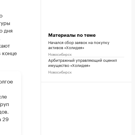
о
туры
о дня
Материалы по теме
,
Начался сбор заявок на покупку
жают
активов «Холидея»
в конце
Новосибирск
Арбитражный управляющий оценил
имущество «Холидея»
Новосибирск
олгое
сле
Груп
дов.
а 29