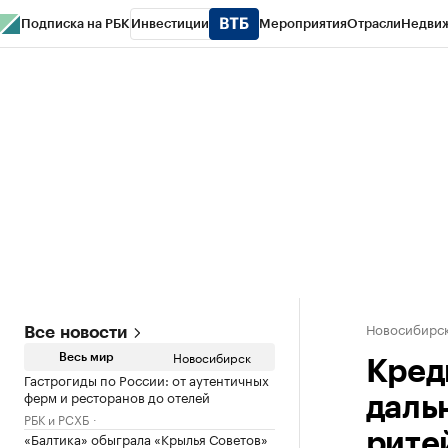
Подписка на РБК
Инвестиции
Мероприятия
Отрасли
Недви
РБК Курсы
РБК Life
Тренды
Визионеры
Национальные проекты
Горо
Спецпроекты СПб
Конференции СПб
Спецпроекты
Проверка конт
Новосибирс
Все новости
Новосибирск
Весь мир
Кред
Гастрогиды по России: от аутентичных
ферм и ресторанов до отелей
даль
РБК и РСХБ
«Балтика» обыграла «Крылья Советов»
рите