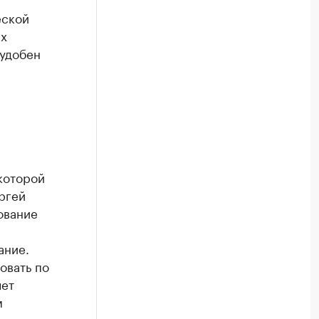
еской
ах
 удобен
которой
ргей
ование
ание.
овать по
чет
м