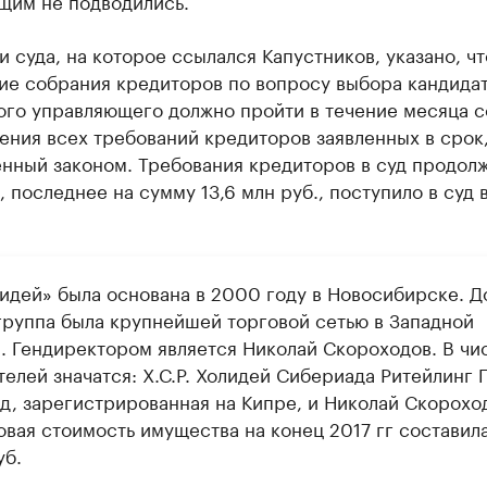
щим не подводились.
 суда, на которое ссылался Капустников, указано, чт
ие собрания кредиторов по вопросу выбора кандида
ого управляющего должно пройти в течение месяца с
ения всех требований кредиторов заявленных в срок
енный законом. Требования кредиторов в суд продол
, последнее на сумму 13,6 млн руб., поступило в суд 
лидей» была основана в 2000 году в Новосибирске. Д
группа была крупнейшей торговой сетью в Западной
. Гендиректором является Николай Скороходов. В чи
елей значатся: Х.С.Р. Холидей Сибериада Ритейлинг 
д, зарегистрированная на Кипре, и Николай Скорохо
овая стоимость имущества на конец 2017 гг составил
уб.