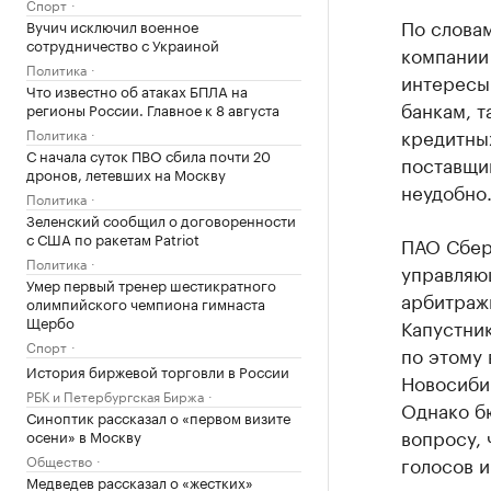
Спорт
По слова
Вучич исключил военное
сотрудничество с Украиной
компании 
Политика
интересы
Что известно об атаках БПЛА на
банкам, 
регионы России. Главное к 8 августа
кредитных
Политика
С начала суток ПВО сбила почти 20
поставщик
дронов, летевших на Москву
неудобно
Политика
Зеленский сообщил о договоренности
с США по ракетам Patriot
ПАО Сбер
Политика
управляю
Умер первый тренер шестикратного
арбитраж
олимпийского чемпиона гимнаста
Щербо
Капустни
Спорт
по этому
История биржевой торговли в России
Новосибир
РБК и Петербургская Биржа
Однако бю
Синоптик рассказал о «первом визите
вопросу, 
осени» в Москву
Общество
голосов 
Медведев рассказал о «жестких»