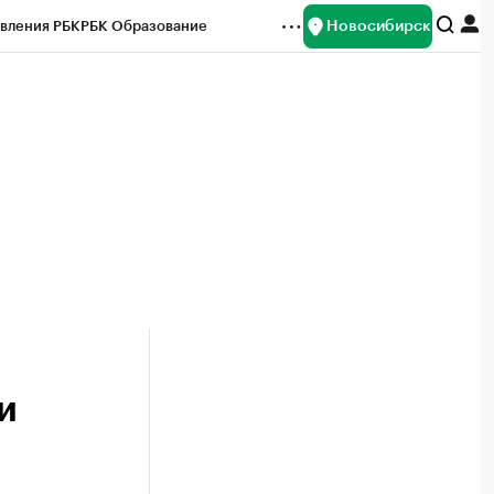
Новосибирск
вления РБК
РБК Образование
редитные рейтинги
Франшизы
Газета
ок наличной валюты
и