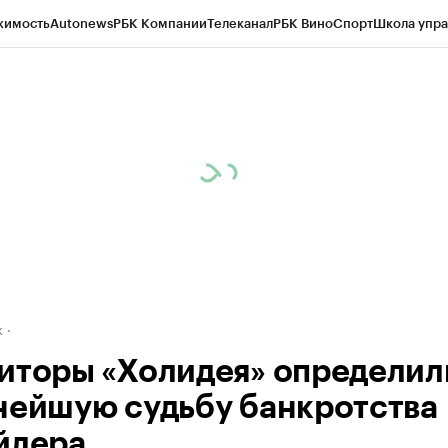
жимость
Autonews
РБК Компании
Телеканал
РБК Вино
Спорт
Школа упра
д
Стиль
Крипто
РБК Бизнес-среда
Дискуссионный клуб
Исследования
К
рагентов
Политика
Экономика
Бизнес
Технологии и медиа
Финансы
Рын
к
иторы «Холидея» определил
нейшую судьбу банкротства
йлера