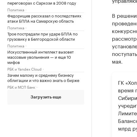
управляю
переговорах с Саркози в 2008 году
Политика
В решении
Федорищев рассказал о последствиях
атаки БПЛА на Самарскую область
проведен
Политика
конкурсн
Трое пострадали при ударе БПЛА по
рассмотр
грузовику в Белгородской области
установл
Политика
Искусственный интеллект вызовет
поступать
массовые увольнения — и еще 10
мая.
мифов
РБК и Yandex Cloud
Зачем малому и среднему бизнесу
облигации и что важно знать о бирже
ГК «Хо
РБК и МСП Банк
время 
Сибири
Загрузить еще
учредит
Лимите
Баланс
млрд р