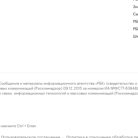
Зн
Са
РБ
РБ
Шк
ения и материалы информационного агентства «РБК» (свидетельство о 
овых коммуникаций (Роскомнадзор) 09.12.2015 за номером ИА №ФС77-63848) 
 связи, информационных технологий и массовых коммуникаций (Роскомнадз
нажмите Ctrl + Enter
Пользовательское соглашение
Политика в отношении обработки п
·