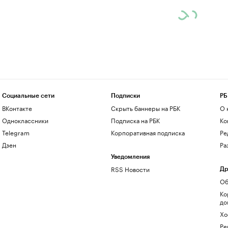
Социальные сети
Подписки
РБ
ВКонтакте
Скрыть баннеры на РБК
О 
Одноклассники
Подписка на РБК
Ко
Telegram
Корпоративная подписка
Ре
Дзен
Ра
Уведомления
RSS Новости
Др
Об
Ко
до
Хо
Ре