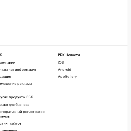
К
РБК Новости
компании
iOS
нтактная информация
Android
дакция
AppGallery
змещение рекламы
угие продукты РБК
лако для бизнеса
рпоративный регистратор
менов
стинг сайтов
г.решения