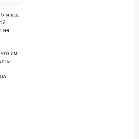
15 млрд
ной
и не
 что им
вить
 на