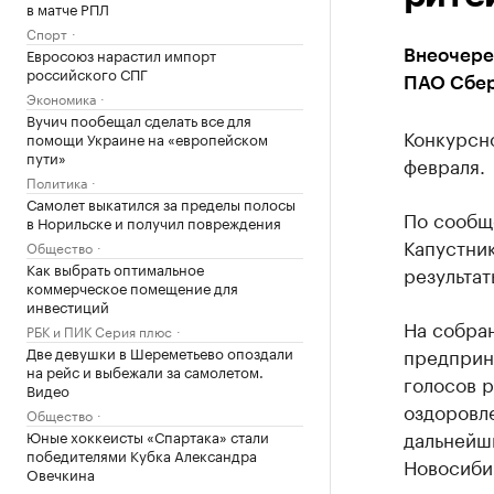
в матче РПЛ
Спорт
Евросоюз нарастил импорт
Внеочере
российского СПГ
ПАО Сбе
Экономика
Вучич пообещал сделать все для
Конкурсн
помощи Украине на «европейском
пути»
февраля.
Политика
Самолет выкатился за пределы полосы
По сообщ
в Норильске и получил повреждения
Капустник
Общество
Как выбрать оптимальное
результат
коммерческое помещение для
инвестиций
На собра
РБК и ПИК Серия плюс
Две девушки в Шереметьево опоздали
предприн
на рейс и выбежали за самолетом.
голосов 
Видео
оздоровле
Общество
дальнейш
Юные хоккеисты «Спартака» стали
победителями Кубка Александра
Новосибир
Овечкина