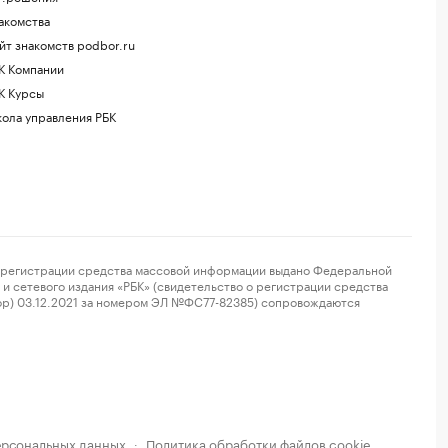
акомства
йт знакомств podbor.ru
К Компании
К Курсы
ола управления РБК
регистрации средства массовой информации выдано Федеральной
и сетевого издания «РБК» (свидетельство о регистрации средства
ор) 03.12.2021 за номером ЭЛ №ФС77-82385) сопровождаются
ерсональных данных
Политика обработки файлов cookie
·