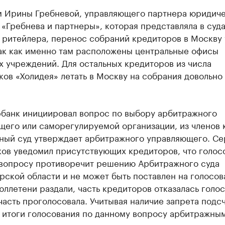
м Ирины Гребневой, управляющего партнера юридич
«Гребнева и партнеры», которая представляла в суд
 ритейлера, перенос собраний кредиторов в Москву
так как именно там расположены центральные офисы
 учреждений. Для остальных кредиторов из числа
ов «Холидея» летать в Москву на собрания довольно
.
банк инициировал вопрос по выбору арбитражного
щего или саморегулируемой организации, из членов 
ный суд утверждает арбитражного управляющего. Се
ков уведомил присутствующих кредиторов, что голос
 вопросу противоречит решению Арбитражного суда
ской области и не может быть поставлен на голосов
ллетени раздали, часть кредиторов отказалась голос
часть проголосовала. Учитывая наличие запрета подс
и итоги голосования по данному вопросу арбитражны