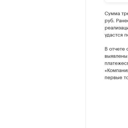
Сумма тре
руб. Ран
реализац
удастся п
В отчете 
выявлены
платежес
«Компания
первые то