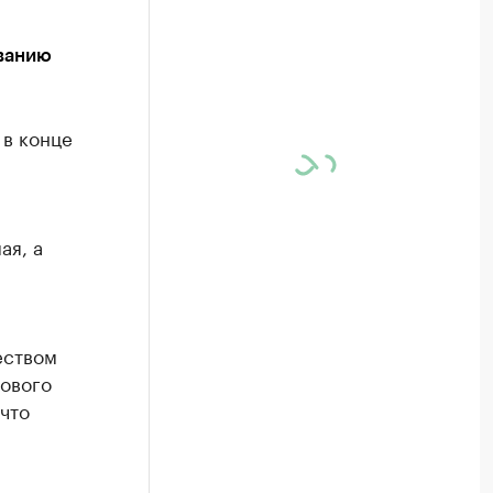
ванию
 в конце
ая, а
еством
ового
что