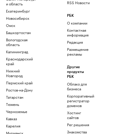
RSS Новости
и область
Екатеринбург
РБК
Новосибирск
О компании
Омск
Контактная
Башкортостан
информация
Вологодская
Редакция
область
Размещение
Калининград
рекламы
Краснодарский
край
Другие
Нижний
продукты
Новгород
РБК
Пермский край
Облако для
бизнеса
Ростов-на-Дону
Корпоративный
Татарстан
регистратор
Тюмень
доменов
Черноземье
Хостинг
сайтов
Кавказ
Рег.решения
Карелия
Знакомства
Мурманск