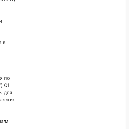
и
 в
я по
) 01
ы для
ческие
чала