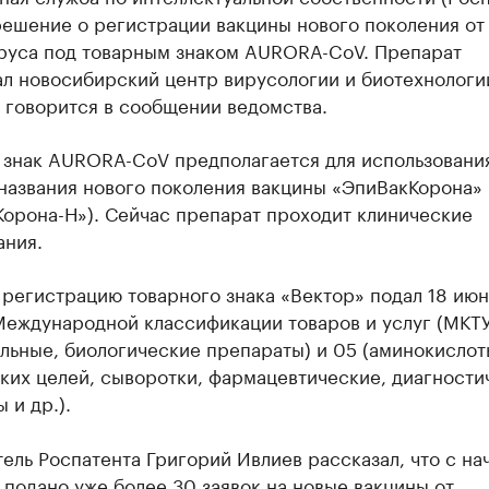
решение о регистрации вакцины нового поколения от
руса под товарным знаком AURORA-CoV. Препарат
ал новосибирский центр вирусологии и биотехнологи
 говорится в сообщении ведомства.
 знак AURORA-CoV предполагается для использования
 названия нового поколения вакцины «ЭпиВакКорона»
Корона-Н»). Сейчас препарат проходит клинические
ания.
 регистрацию товарного знака «Вектор» подал 18 июн
Международной классификации товаров и услуг (МКТУ
льные, биологические препараты) и 05 (аминокислот
ких целей, сыворотки, фармацевтические, диагности
 и др.).
ель Роспатента Григорий Ивлиев рассказал, что с на
подано уже более 30 заявок на новые вакцины от