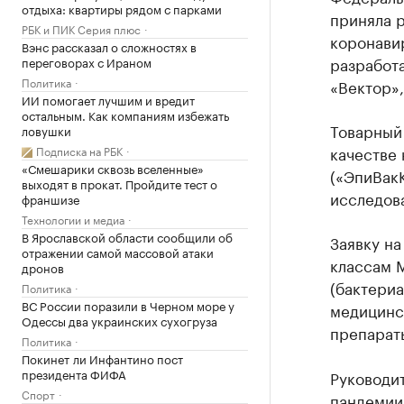
отдыха: квартиры рядом с парками
приняла 
РБК и ПИК Серия плюс
коронави
Вэнс рассказал о сложностях в
разработ
переговорах с Ираном
Политика
«Вектор»,
ИИ помогает лучшим и вредит
остальным. Как компаниям избежать
Товарный
ловушки
качестве
Подписка на РБК
«Смешарики сквозь вселенные»
(«ЭпиВак
выходят в прокат. Пройдите тест о
исследов
франшизе
Технологии и медиа
В Ярославской области сообщили об
Заявку на
отражении самой массовой атаки
классам 
дронов
(бактериа
Политика
ВС России поразили в Черном море у
медицинс
Одессы два украинских сухогруза
препараты
Политика
Покинет ли Инфантино пост
президента ФИФА
Руководит
Спорт
пандемии 