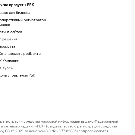
угие продукты РБК
лако для бизнеса
рпоративный регистратор
менов
стинг сайтов
г.решения
акомства
йт знакомств podbor.ru
К Компании
К Курсы
ола управления РБК
регистрации средства массовой информации выдано Федеральной
и сетевого издания «РБК» (свидетельство о регистрации средства
ор) 03.12.2021 за номером ЭЛ №ФС77-82385) сопровождаются