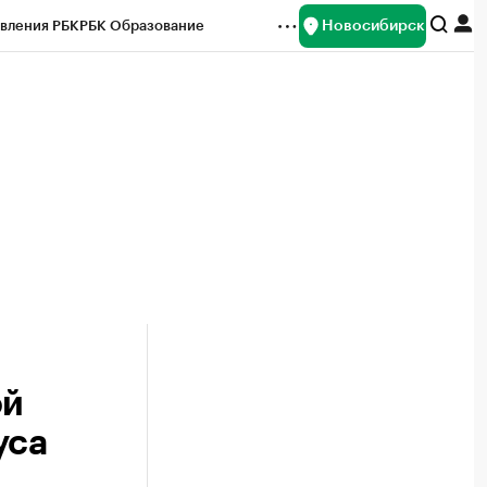
Новосибирск
вления РБК
РБК Образование
редитные рейтинги
Франшизы
Газета
ок наличной валюты
ой
уса