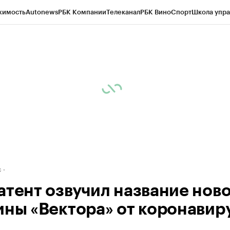
жимость
Autonews
РБК Компании
Телеканал
РБК Вино
Спорт
Школа упра
д
Стиль
Крипто
РБК Бизнес-среда
Дискуссионный клуб
Исследования
К
рагентов
Политика
Экономика
Бизнес
Технологии и медиа
Финансы
Рын
с
атент озвучил название нов
ины «Вектора» от коронавир