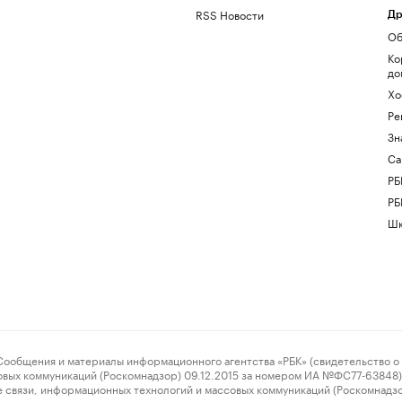
RSS Новости
Др
Об
Ко
до
Хо
Ре
Зн
Са
РБ
РБ
Шк
ения и материалы информационного агентства «РБК» (свидетельство о 
овых коммуникаций (Роскомнадзор) 09.12.2015 за номером ИА №ФС77-63848) 
 связи, информационных технологий и массовых коммуникаций (Роскомнадз