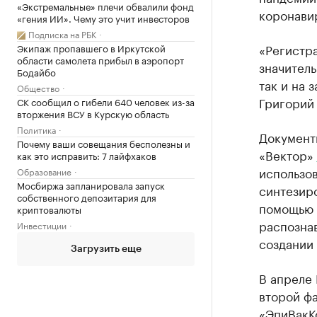
«Экстремальные» плечи обвалили фонд
коронавир
«гения ИИ». Чему это учит инвесторов
Подписка на РБК
«Регистра
Экипаж пропавшего в Иркутской
области самолета прибыл в аэропорт
значител
Бодайбо
так и на 
Общество
Григорий
СК сообщил о гибели 640 человек из-за
вторжения ВСУ в Курскую область
Политика
Документ
Почему ваши совещания бесполезны и
«Вектор»
как это исправить: 7 лайфхаков
использо
Образование
Мосбиржа запланировала запуск
синтезир
собственного депозитария для
помощью 
криптовалюты
распознав
Инвестиции
создании
Загрузить еще
В апреле
второй ф
«ЭпиВакКо