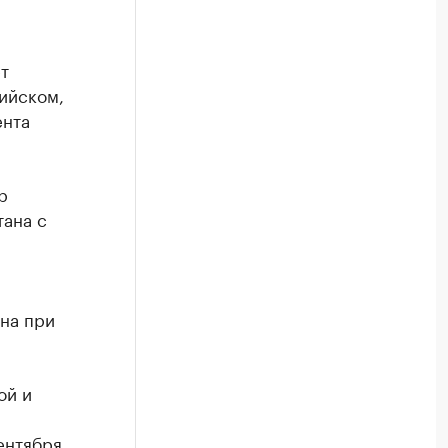
т
ийском,
ента
р
тана с
ана при
ой и
ентября.