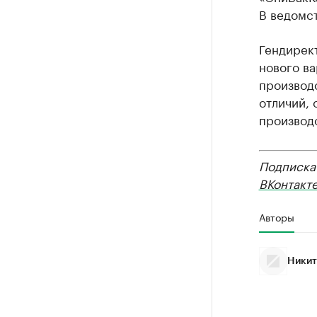
В ведомст
Гендирект
нового ва
производ
отличий,
производс
Подписка 
ВКонтакт
Авторы
Никит