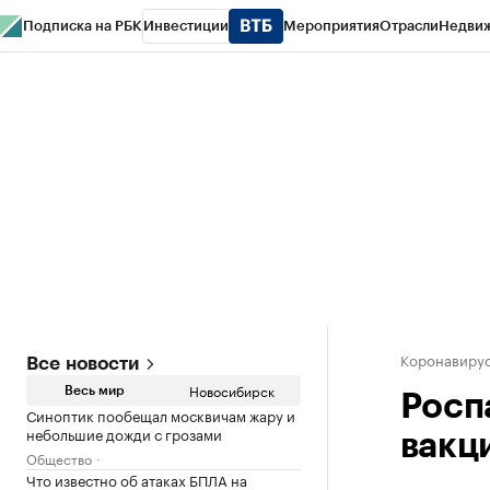
Подписка на РБК
Инвестиции
Мероприятия
Отрасли
Недви
РБК Курсы
РБК Life
Тренды
Визионеры
Национальные проекты
Горо
Спецпроекты СПб
Конференции СПб
Спецпроекты
Проверка конт
Коронавиру
Все новости
Новосибирск
Весь мир
Росп
Синоптик пообещал москвичам жару и
небольшие дожди с грозами
вакц
Общество
Что известно об атаках БПЛА на