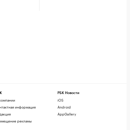
К
РБК Новости
компании
iOS
нтактная информация
Android
дакция
AppGallery
змещение рекламы