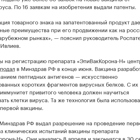
уса. По 16 заявкам на изобретения выдали патенты.
ция товарного знака на запатентованный продукт дае
ьные преимущества при его продвижении как на росс
зарубежном рынках», — пояснил руководитель Роспат
 Ивлиев.
ы на регистрацию препарата «ЭпиВакКорона-Н» цент
подал
в Минздрав РФ в конце июня. Вакцина разрабо
ванием пептидных антигенов — искусственно
ованных коротких фрагментов вирусных белков. С их
иммунитет привитого человека должен научиться
ать клетки вируса. Та же технология была использов
 первой вакцины.
 Минздрав РФ выдал разрешение на проведение перв
аз клинических испытаний вакцины препарата
рона-Н». Они начались 8 апреля и закончатся в 30 с