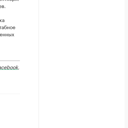
ев.
ка
табное
венных
acebook
,