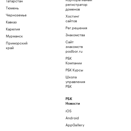
Татарстан
регистратор
Тюмень
доменов
Черноземье
Хостинг
сайтов
Кавказ
Рег.решения
Карелия
Знакомства
Мурманск
Сайт
Приморский
знакомств
край
podbor.ru
РБК
Компании
РБК Курсы
Школа
управления
РБК
РБК
Новости
iOS
Android
AppGallery