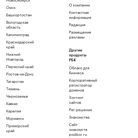
О компании
Омск
Контактная
Башкортостан
информация
Вологодская
Редакция
область
Размещение
Калининград
рекламы
Краснодарский
край
Другие
Нижний
продукты
Новгород
РБК
Пермский край
Облако для
бизнеса
Ростов-на-Дону
Корпоративный
Татарстан
регистратор
Тюмень
доменов
Черноземье
Хостинг
сайтов
Кавказ
Рег.решения
Карелия
Знакомства
Мурманск
Сайт
Приморский
знакомств
край
podbor.ru